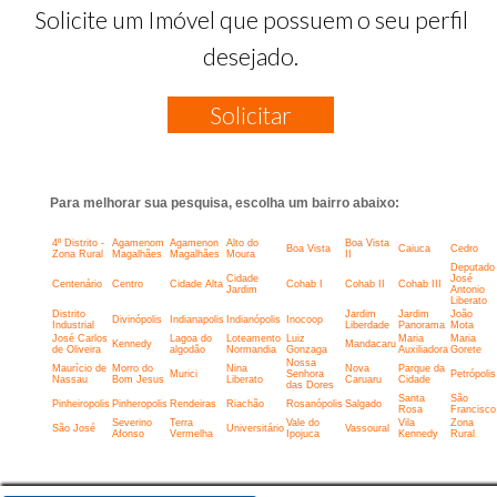
Solicite um Imóvel que possuem o seu perfil
desejado.
Solicitar
Para melhorar sua pesquisa, escolha um bairro abaixo:
4º Distrito -
Agamenom
Agamenon
Alto do
Boa Vista
Boa Vista
Caiuca
Cedro
Zona Rural
Magalhães
Magalhães
Moura
II
Deputado
Cidade
José
Centenário
Centro
Cidade Alta
Cohab I
Cohab II
Cohab III
Jardim
Antonio
Liberato
Distrito
Jardim
Jardim
João
Divinópolis
Indianapolis
Indianópolis
Inocoop
Industrial
Liberdade
Panorama
Mota
José Carlos
Lagoa do
Loteamento
Luiz
Maria
Maria
Kennedy
Mandacaru
de Oliveira
algodão
Normandia
Gonzaga
Auxiliadora
Gorete
Nossa
Maurício de
Morro do
Nina
Nova
Parque da
Murici
Senhora
Petrópolis
Nassau
Bom Jesus
Liberato
Caruaru
Cidade
das Dores
Santa
São
Pinheiropolis
Pinheropolis
Rendeiras
Riachão
Rosanópolis
Salgado
Rosa
Francisco
Severino
Terra
Vale do
Vila
Zona
São José
Universitário
Vassoural
Afonso
Vermelha
Ipojuca
Kennedy
Rural