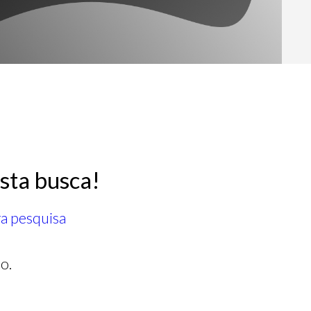
sta busca!
ra pesquisa
o.