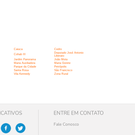
Caiuca
Cedro
Deputado José Antonio
Cohab III
Liberato
Jardim Panorama
João Mota
Maria Auxiliadora
Maria Gorete
Parque da Cidade
Petrópolis
Santa Rosa
São Francisco
Vila Kennedy
Zona Rural
ICATIVOS
ENTRE EM CONTATO
Fale Conosco