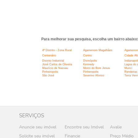
Para melhorar sua pesquisa, escolha um bairro abaixo
4º Distrito - Zona Rural
Agamenom Magalhães
Agamenon
Centenário
Centro
Cidade Alt
Distrito Industrial
Divinópolis
Indianapol
José Carlos de Oliveira
Kennedy
Lagoa do 
Maurício de Nassau
Morro do Bom Jesus
Murici
Pinheiropolis
Pinheropolis
Rendeiras
São José
Severino Afonso
Terra Ver
SERVIÇOS
Anuncie seu imóvel
Encontre seu Imóvel
Avalie
Solicite seu imóvel
Financie
Preço Médio