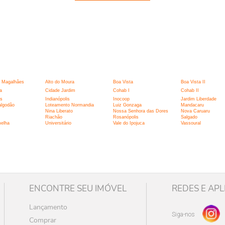
:
 Magalhães
Alto do Moura
Boa Vista
Boa Vista II
a
Cidade Jardim
Cohab I
Cohab II
is
Indianópolis
Inocoop
Jardim Liberdade
algodão
Loteamento Normandia
Luiz Gonzaga
Mandacaru
Nina Liberato
Nossa Senhora das Dores
Nova Caruaru
Riachão
Rosanópolis
Salgado
melha
Universitário
Vale do Ipojuca
Vassoural
ENCONTRE SEU IMÓVEL
REDES E APL
Lançamento
Siga-nos
Comprar