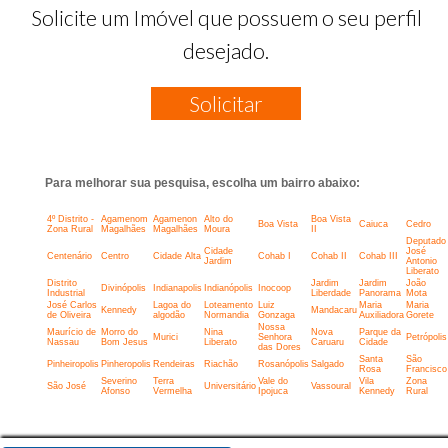
Solicite um Imóvel que possuem o seu perfil
desejado.
Solicitar
Para melhorar sua pesquisa, escolha um bairro abaixo:
4º Distrito -
Agamenom
Agamenon
Alto do
Boa Vista
Boa Vista
Caiuca
Cedro
Zona Rural
Magalhães
Magalhães
Moura
II
Deputado
Cidade
José
Centenário
Centro
Cidade Alta
Cohab I
Cohab II
Cohab III
Jardim
Antonio
Liberato
Distrito
Jardim
Jardim
João
Divinópolis
Indianapolis
Indianópolis
Inocoop
Industrial
Liberdade
Panorama
Mota
José Carlos
Lagoa do
Loteamento
Luiz
Maria
Maria
Kennedy
Mandacaru
de Oliveira
algodão
Normandia
Gonzaga
Auxiliadora
Gorete
Nossa
Maurício de
Morro do
Nina
Nova
Parque da
Murici
Senhora
Petrópolis
Nassau
Bom Jesus
Liberato
Caruaru
Cidade
das Dores
Santa
São
Pinheiropolis
Pinheropolis
Rendeiras
Riachão
Rosanópolis
Salgado
Rosa
Francisco
Severino
Terra
Vale do
Vila
Zona
São José
Universitário
Vassoural
Afonso
Vermelha
Ipojuca
Kennedy
Rural