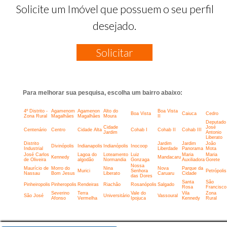
Solicite um Imóvel que possuem o seu perfil
desejado.
Solicitar
Para melhorar sua pesquisa, escolha um bairro abaixo:
4º Distrito -
Agamenom
Agamenon
Alto do
Boa Vista
Boa Vista
Caiuca
Cedro
Zona Rural
Magalhães
Magalhães
Moura
II
Deputado
Cidade
José
Centenário
Centro
Cidade Alta
Cohab I
Cohab II
Cohab III
Jardim
Antonio
Liberato
Distrito
Jardim
Jardim
João
Divinópolis
Indianapolis
Indianópolis
Inocoop
Industrial
Liberdade
Panorama
Mota
José Carlos
Lagoa do
Loteamento
Luiz
Maria
Maria
Kennedy
Mandacaru
de Oliveira
algodão
Normandia
Gonzaga
Auxiliadora
Gorete
Nossa
Maurício de
Morro do
Nina
Nova
Parque da
Murici
Senhora
Petrópolis
Nassau
Bom Jesus
Liberato
Caruaru
Cidade
das Dores
Santa
São
Pinheiropolis
Pinheropolis
Rendeiras
Riachão
Rosanópolis
Salgado
Rosa
Francisco
Severino
Terra
Vale do
Vila
Zona
São José
Universitário
Vassoural
Afonso
Vermelha
Ipojuca
Kennedy
Rural