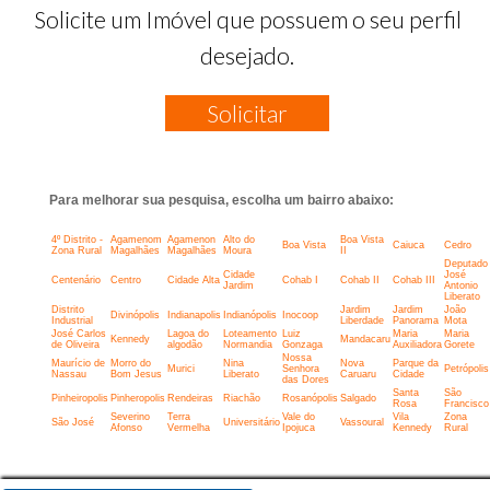
Solicite um Imóvel que possuem o seu perfil
desejado.
Solicitar
Para melhorar sua pesquisa, escolha um bairro abaixo:
4º Distrito -
Agamenom
Agamenon
Alto do
Boa Vista
Boa Vista
Caiuca
Cedro
Zona Rural
Magalhães
Magalhães
Moura
II
Deputado
Cidade
José
Centenário
Centro
Cidade Alta
Cohab I
Cohab II
Cohab III
Jardim
Antonio
Liberato
Distrito
Jardim
Jardim
João
Divinópolis
Indianapolis
Indianópolis
Inocoop
Industrial
Liberdade
Panorama
Mota
José Carlos
Lagoa do
Loteamento
Luiz
Maria
Maria
Kennedy
Mandacaru
de Oliveira
algodão
Normandia
Gonzaga
Auxiliadora
Gorete
Nossa
Maurício de
Morro do
Nina
Nova
Parque da
Murici
Senhora
Petrópolis
Nassau
Bom Jesus
Liberato
Caruaru
Cidade
das Dores
Santa
São
Pinheiropolis
Pinheropolis
Rendeiras
Riachão
Rosanópolis
Salgado
Rosa
Francisco
Severino
Terra
Vale do
Vila
Zona
São José
Universitário
Vassoural
Afonso
Vermelha
Ipojuca
Kennedy
Rural