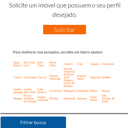
Solicite um Imóvel que possuem o seu perfil
desejado.
Solicitar
Para melhorar sua pesquisa, escolha um bairro abaixo:
Água
Alto José
Bela
Bento
Caiçara
Cajá
Cajueiro
Campinas
Branca
Leal
Vista
Velho
Distrito
Industrial
(Prefeito
Distrito
Espírito
Centro
Conceição
Cuscuz
José
Figueiras
Galiléia
Industrial
Santo
Augusto
Ferrer de
Morais)
Jardim
Jardim
Lídia
Livramento
Mangueira
Maranhão
Matriz
Maues
Ipiranga
São Pedro
Queiroz
Nossa
São
Parque
Santo
Natuba
Senhora
Pirituba
Redenção
Santana
Vicente de
Industrial
Inácio
do Amparo
Paulo
Filtrar busca