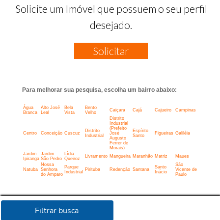
Solicite um Imóvel que possuem o seu perfil
desejado.
Solicitar
Para melhorar sua pesquisa, escolha um bairro abaixo:
Água
Alto José
Bela
Bento
Caiçara
Cajá
Cajueiro
Campinas
Branca
Leal
Vista
Velho
Distrito
Industrial
(Prefeito
Distrito
Espírito
Centro
Conceição
Cuscuz
José
Figueiras
Galiléia
Industrial
Santo
Augusto
Ferrer de
Morais)
Jardim
Jardim
Lídia
Livramento
Mangueira
Maranhão
Matriz
Maues
Ipiranga
São Pedro
Queiroz
Nossa
São
Parque
Santo
Natuba
Senhora
Pirituba
Redenção
Santana
Vicente de
Industrial
Inácio
do Amparo
Paulo
Filtrar busca