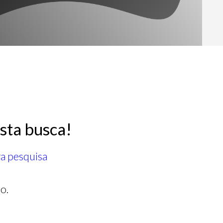
sta busca!
ra pesquisa
o.