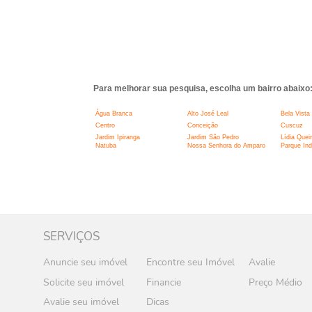
Para melhorar sua pesquisa, escolha um bairro abaixo
Água Branca
Alto José Leal
Bela Vista
Centro
Conceição
Cuscuz
Jardim Ipiranga
Jardim São Pedro
Lídia Quei
Natuba
Nossa Senhora do Amparo
Parque Indu
SERVIÇOS
Anuncie seu imóvel
Encontre seu Imóvel
Avalie
Solicite seu imóvel
Financie
Preço Médio
Avalie seu imóvel
Dicas