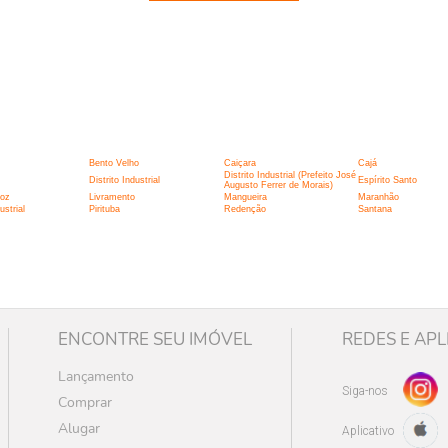
:
Bento Velho
Caiçara
Cajá
Distrito Industrial (Prefeito José
Distrito Industrial
Espírito Santo
Augusto Ferrer de Morais)
roz
Livramento
Mangueira
Maranhão
strial
Pirituba
Redenção
Santana
ENCONTRE SEU IMÓVEL
REDES E APL
Lançamento
Siga-nos
Comprar
Alugar
Aplicativo