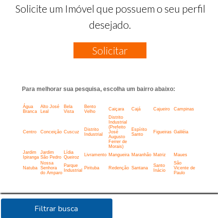
Solicite um Imóvel que possuem o seu perfil
desejado.
Solicitar
Para melhorar sua pesquisa, escolha um bairro abaixo:
Água
Alto José
Bela
Bento
Caiçara
Cajá
Cajueiro
Campinas
Branca
Leal
Vista
Velho
Distrito
Industrial
(Prefeito
Distrito
Espírito
Centro
Conceição
Cuscuz
José
Figueiras
Galiléia
Industrial
Santo
Augusto
Ferrer de
Morais)
Jardim
Jardim
Lídia
Livramento
Mangueira
Maranhão
Matriz
Maues
Ipiranga
São Pedro
Queiroz
Nossa
São
Parque
Santo
Natuba
Senhora
Pirituba
Redenção
Santana
Vicente de
Industrial
Inácio
do Amparo
Paulo
Filtrar busca