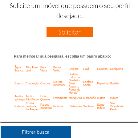
Solicite um Imóvel que possuem o seu perfil
desejado.
Solicitar
Para melhorar sua pesquisa, escolha um bairro abaixo:
Água
Alto José
Bela
Bento
Caiçara
Cajá
Cajueiro
Campinas
Branca
Leal
Vista
Velho
Distrito
Industrial
(Prefeito
Distrito
Espírito
Centro
Conceição
Cuscuz
José
Figueiras
Galiléia
Industrial
Santo
Augusto
Ferrer de
Morais)
Jardim
Jardim
Lídia
Livramento
Mangueira
Maranhão
Matriz
Maues
Ipiranga
São Pedro
Queiroz
Nossa
São
Parque
Santo
Natuba
Senhora
Pirituba
Redenção
Santana
Vicente de
Industrial
Inácio
do Amparo
Paulo
Filtrar busca