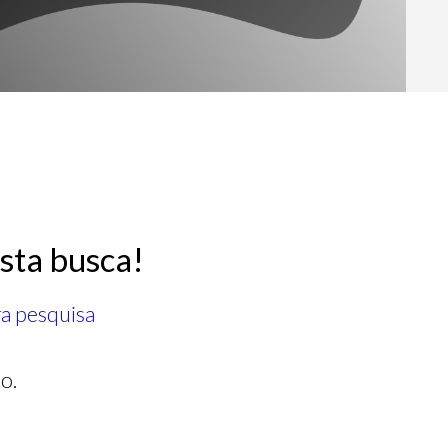
sta busca!
ra pesquisa
o.