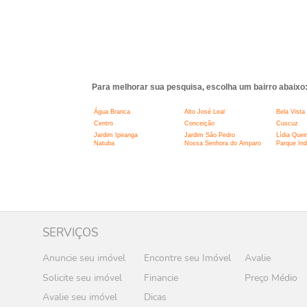
Para melhorar sua pesquisa, escolha um bairro abaixo
Água Branca
Alto José Leal
Bela Vista
Centro
Conceição
Cuscuz
Jardim Ipiranga
Jardim São Pedro
Lídia Quei
Natuba
Nossa Senhora do Amparo
Parque Indu
SERVIÇOS
Anuncie seu imóvel
Encontre seu Imóvel
Avalie
Solicite seu imóvel
Financie
Preço Médio
Avalie seu imóvel
Dicas