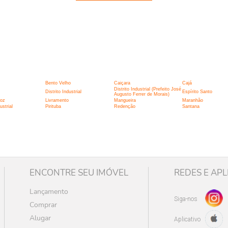
:
Bento Velho
Caiçara
Cajá
Distrito Industrial (Prefeito José
Distrito Industrial
Espírito Santo
Augusto Ferrer de Morais)
roz
Livramento
Mangueira
Maranhão
strial
Pirituba
Redenção
Santana
ENCONTRE SEU IMÓVEL
REDES E APL
Lançamento
Siga-nos
Comprar
Alugar
Aplicativo