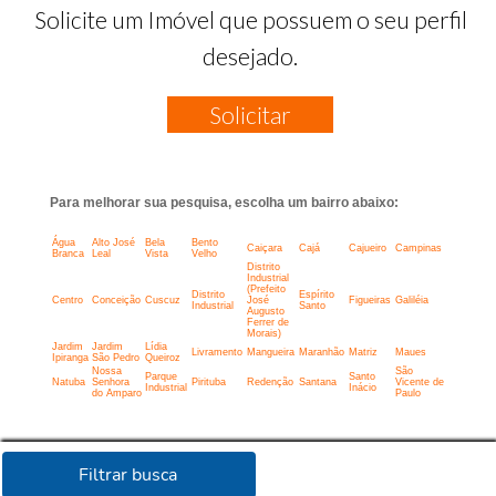
Solicite um Imóvel que possuem o seu perfil
desejado.
Solicitar
Para melhorar sua pesquisa, escolha um bairro abaixo:
Água
Alto José
Bela
Bento
Caiçara
Cajá
Cajueiro
Campinas
Branca
Leal
Vista
Velho
Distrito
Industrial
(Prefeito
Distrito
Espírito
Centro
Conceição
Cuscuz
José
Figueiras
Galiléia
Industrial
Santo
Augusto
Ferrer de
Morais)
Jardim
Jardim
Lídia
Livramento
Mangueira
Maranhão
Matriz
Maues
Ipiranga
São Pedro
Queiroz
Nossa
São
Parque
Santo
Natuba
Senhora
Pirituba
Redenção
Santana
Vicente de
Industrial
Inácio
do Amparo
Paulo
Filtrar busca