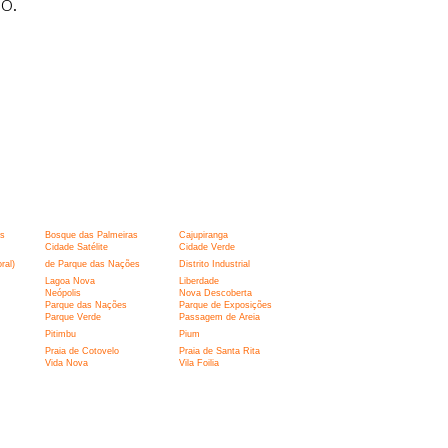
o.
s
Bosque das Palmeiras
Cajupiranga
Cidade Satélite
Cidade Verde
ral)
de Parque das Nações
Distrito Industrial
Lagoa Nova
Liberdade
Neópolis
Nova Descoberta
Parque das Nações
Parque de Exposições
Parque Verde
Passagem de Areia
Pitimbu
Pium
Praia de Cotovelo
Praia de Santa Rita
Vida Nova
Vila Foilia