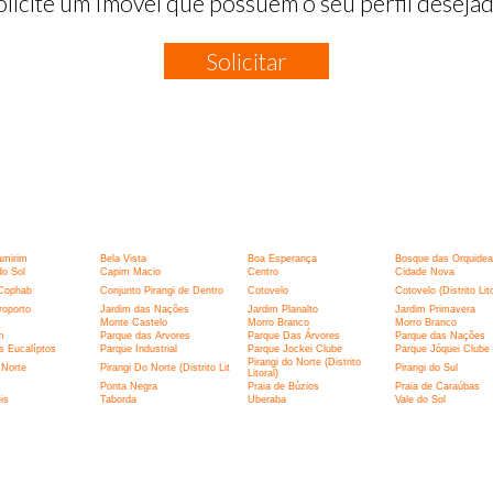
olicite um Imóvel que possuem o seu perfil desejad
Solicitar
:
amirim
Bela Vista
Boa Esperança
Bosque das Orquidea
o Sol
Capim Macio
Centro
Cidade Nova
Cophab
Conjunto Pirangi de Dentro
Cotovelo
Cotovelo (Distrito Lito
roporto
Jardim das Nações
Jardim Planalto
Jardim Primavera
Monte Castelo
Morro Branco
Morro Branco
m
Parque das Arvores
Parque Das Árvores
Parque das Nações
s Eucalíptos
Parque Industrial
Parque Jockei Clube
Parque Jóquei Clube
Pirangi do Norte (Distrito
 Norte
Pirangi Do Norte (Distrito Lit
Pirangi do Sul
Litoral)
Ponta Negra
Praia de Búzios
Praia de Caraúbas
is
Taborda
Uberaba
Vale do Sol