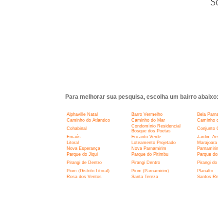
S
Para melhorar sua pesquisa, escolha um bairro abaixo
Alphaville Natal
Barro Vermelho
Bela Parn
Caminho do Atlantico
Caminho do Mar
Caminho d
Condomínio Residencial
Cohabinal
Conjunto 
Bosque dos Poetas
Emaús
Encanto Verde
Jardim Ae
Litoral
Loteamento Projetado
Marajoara
Nova Esperança
Nova Parnamirim
Parnamiri
Parque do Jiqui
Parque do Pitimbu
Parque do
Pirangi de Dentro
Pirangi Dentro
Pirangi do
Pium (Distrito Litoral)
Pium (Parnamirim)
Planalto
Rosa dos Ventos
Santa Tereza
Santos Re