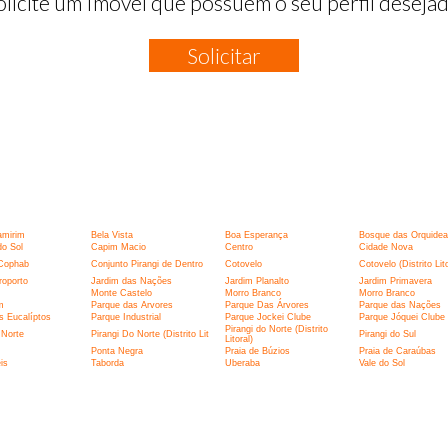
olicite um Imóvel que possuem o seu perfil desejad
Solicitar
:
amirim
Bela Vista
Boa Esperança
Bosque das Orquidea
o Sol
Capim Macio
Centro
Cidade Nova
Cophab
Conjunto Pirangi de Dentro
Cotovelo
Cotovelo (Distrito Lito
roporto
Jardim das Nações
Jardim Planalto
Jardim Primavera
Monte Castelo
Morro Branco
Morro Branco
m
Parque das Arvores
Parque Das Árvores
Parque das Nações
s Eucalíptos
Parque Industrial
Parque Jockei Clube
Parque Jóquei Clube
Pirangi do Norte (Distrito
 Norte
Pirangi Do Norte (Distrito Lit
Pirangi do Sul
Litoral)
Ponta Negra
Praia de Búzios
Praia de Caraúbas
is
Taborda
Uberaba
Vale do Sol