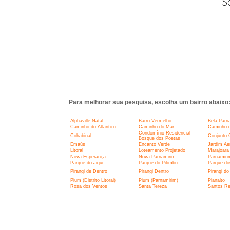
S
Para melhorar sua pesquisa, escolha um bairro abaixo
Alphaville Natal
Barro Vermelho
Bela Parn
Caminho do Atlantico
Caminho do Mar
Caminho d
Condomínio Residencial
Cohabinal
Conjunto 
Bosque dos Poetas
Emaús
Encanto Verde
Jardim Ae
Litoral
Loteamento Projetado
Marajoara
Nova Esperança
Nova Parnamirim
Parnamiri
Parque do Jiqui
Parque do Pitimbu
Parque do
Pirangi de Dentro
Pirangi Dentro
Pirangi do
Pium (Distrito Litoral)
Pium (Parnamirim)
Planalto
Rosa dos Ventos
Santa Tereza
Santos Re