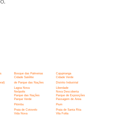
o.
s
Bosque das Palmeiras
Cajupiranga
Cidade Satélite
Cidade Verde
ral)
de Parque das Nações
Distrito Industrial
Lagoa Nova
Liberdade
Neópolis
Nova Descoberta
Parque das Nações
Parque de Exposições
Parque Verde
Passagem de Areia
Pitimbu
Pium
Praia de Cotovelo
Praia de Santa Rita
Vida Nova
Vila Foilia