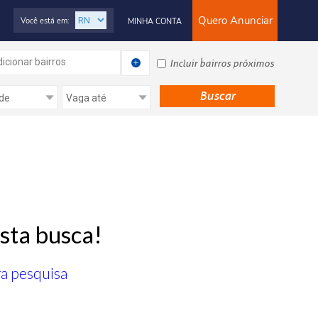
Quero Anunciar
Você está em:
MINHA CONTA
icionar bairros
Incluir bairros próximos
sta busca!
ra pesquisa