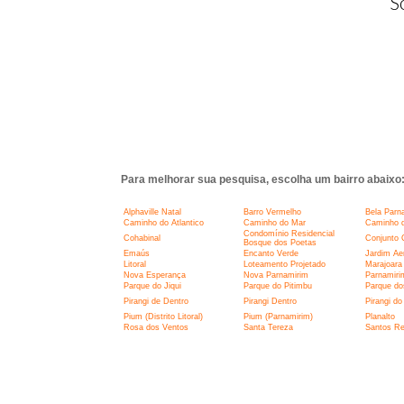
S
Para melhorar sua pesquisa, escolha um bairro abaixo
Alphaville Natal
Barro Vermelho
Bela Parn
Caminho do Atlantico
Caminho do Mar
Caminho d
Condomínio Residencial
Cohabinal
Conjunto 
Bosque dos Poetas
Emaús
Encanto Verde
Jardim Ae
Litoral
Loteamento Projetado
Marajoara
Nova Esperança
Nova Parnamirim
Parnamiri
Parque do Jiqui
Parque do Pitimbu
Parque do
Pirangi de Dentro
Pirangi Dentro
Pirangi do
Pium (Distrito Litoral)
Pium (Parnamirim)
Planalto
Rosa dos Ventos
Santa Tereza
Santos Re