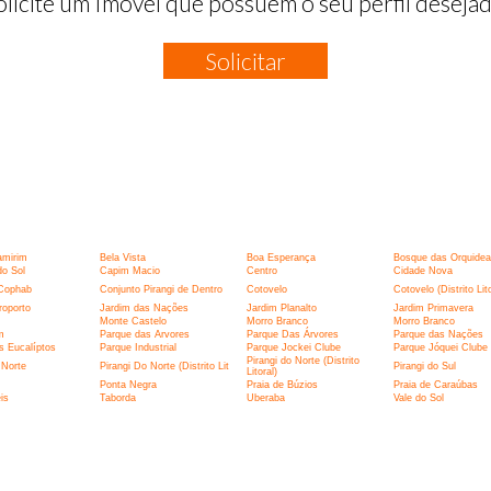
olicite um Imóvel que possuem o seu perfil desejad
Solicitar
:
amirim
Bela Vista
Boa Esperança
Bosque das Orquidea
o Sol
Capim Macio
Centro
Cidade Nova
Cophab
Conjunto Pirangi de Dentro
Cotovelo
Cotovelo (Distrito Lito
roporto
Jardim das Nações
Jardim Planalto
Jardim Primavera
Monte Castelo
Morro Branco
Morro Branco
m
Parque das Arvores
Parque Das Árvores
Parque das Nações
s Eucalíptos
Parque Industrial
Parque Jockei Clube
Parque Jóquei Clube
Pirangi do Norte (Distrito
 Norte
Pirangi Do Norte (Distrito Lit
Pirangi do Sul
Litoral)
Ponta Negra
Praia de Búzios
Praia de Caraúbas
is
Taborda
Uberaba
Vale do Sol