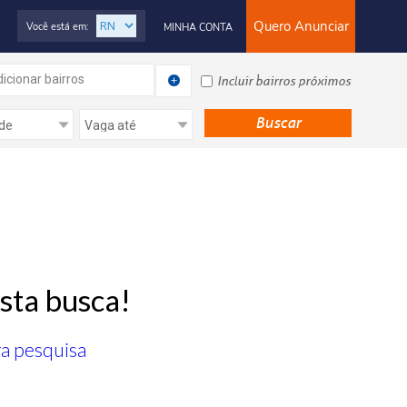
Quero Anunciar
Você está em:
MINHA CONTA
icionar bairros
Incluir bairros próximos
sta busca!
ra pesquisa