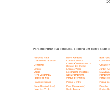
S
Para melhorar sua pesquisa, escolha um bairro abaixo
Alphaville Natal
Barro Vermelho
Bela Parn
Caminho do Atlantico
Caminho do Mar
Caminho d
Condomínio Residencial
Cohabinal
Conjunto 
Bosque dos Poetas
Emaús
Encanto Verde
Jardim Ae
Litoral
Loteamento Projetado
Marajoara
Nova Esperança
Nova Parnamirim
Parnamiri
Parque do Jiqui
Parque do Pitimbu
Parque do
Pirangi de Dentro
Pirangi Dentro
Pirangi do
Pium (Distrito Litoral)
Pium (Parnamirim)
Planalto
Rosa dos Ventos
Santa Tereza
Santos Re