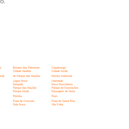
o.
s
Bosque das Palmeiras
Cajupiranga
Cidade Satélite
Cidade Verde
ral)
de Parque das Nações
Distrito Industrial
Lagoa Nova
Liberdade
Neópolis
Nova Descoberta
Parque das Nações
Parque de Exposições
Parque Verde
Passagem de Areia
Pitimbu
Pium
Praia de Cotovelo
Praia de Santa Rita
Vida Nova
Vila Foilia