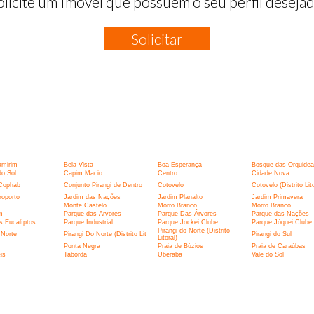
olicite um Imóvel que possuem o seu perfil desejad
Solicitar
:
amirim
Bela Vista
Boa Esperança
Bosque das Orquidea
o Sol
Capim Macio
Centro
Cidade Nova
Cophab
Conjunto Pirangi de Dentro
Cotovelo
Cotovelo (Distrito Lito
roporto
Jardim das Nações
Jardim Planalto
Jardim Primavera
Monte Castelo
Morro Branco
Morro Branco
m
Parque das Arvores
Parque Das Árvores
Parque das Nações
s Eucalíptos
Parque Industrial
Parque Jockei Clube
Parque Jóquei Clube
Pirangi do Norte (Distrito
 Norte
Pirangi Do Norte (Distrito Lit
Pirangi do Sul
Litoral)
Ponta Negra
Praia de Búzios
Praia de Caraúbas
is
Taborda
Uberaba
Vale do Sol