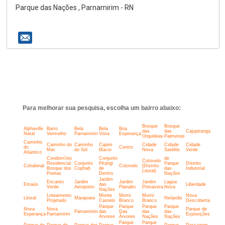
Parque das Nações , Parnamirim - RN
Para melhorar sua pesquisa, escolha um bairro abaixo:
Bosque
Bosque
Alphaville
Barro
Bela
Bela
Boa
das
das
Cajupiranga
Natal
Vermelho
Parnamirim
Vista
Esperança
Orquideas
Palmeiras
Caminho
Caminho do
Caminho
Capim
Cidade
Cidade
Cidade
do
Centro
Mar
do Sol
Macio
Nova
Satélite
Verde
Atlantico
Condomínio
Conjunto
de
Cotovelo
Residencial
Conjunto
Pirangi
Parque
Distrito
Cohabinal
Cotovelo
(Distrito
Bosque dos
Cophab
de
das
Industrial
Litoral)
Poetas
Dentro
Nações
Jardim
Encanto
Jardim
Jardim
Jardim
Lagoa
Emaús
das
Liberdade
Verde
Aeroporto
Planalto
Primavera
Nova
Nações
Loteamento
Monte
Morro
Morro
Nova
Litoral
Marajoara
Neópolis
Projetado
Castelo
Branco
Branco
Descoberta
Parque
Parque
Parque
Parque
Nova
Nova
Parque de
Parnamirim
das
Das
das
das
Esperança
Parnamirim
Exposições
Arvores
Árvores
Nações
Nações
Parque
Parque