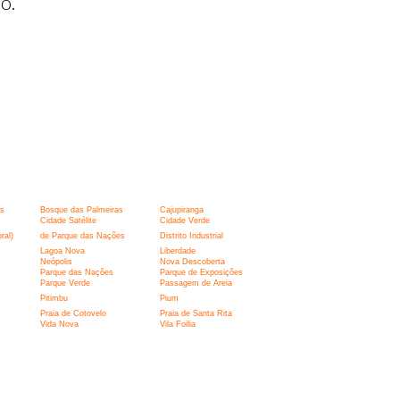
o.
s
Bosque das Palmeiras
Cajupiranga
Cidade Satélite
Cidade Verde
ral)
de Parque das Nações
Distrito Industrial
Lagoa Nova
Liberdade
Neópolis
Nova Descoberta
Parque das Nações
Parque de Exposições
Parque Verde
Passagem de Areia
Pitimbu
Pium
Praia de Cotovelo
Praia de Santa Rita
Vida Nova
Vila Foilia