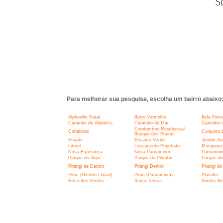
S
Para melhorar sua pesquisa, escolha um bairro abaixo
Alphaville Natal
Barro Vermelho
Bela Parn
Caminho do Atlantico
Caminho do Mar
Caminho d
Condomínio Residencial
Cohabinal
Conjunto 
Bosque dos Poetas
Emaús
Encanto Verde
Jardim Ae
Litoral
Loteamento Projetado
Marajoara
Nova Esperança
Nova Parnamirim
Parnamiri
Parque do Jiqui
Parque do Pitimbu
Parque do
Pirangi de Dentro
Pirangi Dentro
Pirangi do
Pium (Distrito Litoral)
Pium (Parnamirim)
Planalto
Rosa dos Ventos
Santa Tereza
Santos Re