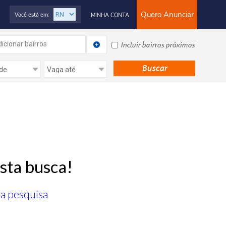
Quero Anunciar
Você está em:
MINHA CONTA
icionar bairros
Incluir bairros próximos
sta busca!
ra pesquisa