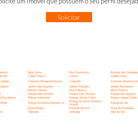
olicite um Imóvel que possuem o seu perfil desejad
Solicitar
:
amirim
Bela Vista
Boa Esperança
Bosque das Orquidea
o Sol
Capim Macio
Centro
Cidade Nova
Cophab
Conjunto Pirangi de Dentro
Cotovelo
Cotovelo (Distrito Lito
roporto
Jardim das Nações
Jardim Planalto
Jardim Primavera
Monte Castelo
Morro Branco
Morro Branco
m
Parque das Arvores
Parque Das Árvores
Parque das Nações
s Eucalíptos
Parque Industrial
Parque Jockei Clube
Parque Jóquei Clube
Pirangi do Norte (Distrito
 Norte
Pirangi Do Norte (Distrito Lit
Pirangi do Sul
Litoral)
Ponta Negra
Praia de Búzios
Praia de Caraúbas
is
Taborda
Uberaba
Vale do Sol