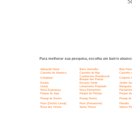
S
Para melhorar sua pesquisa, escolha um bairro abaixo
Alphaville Natal
Barro Vermelho
Bela Parn
Caminho do Atlantico
Caminho do Mar
Caminho d
Condomínio Residencial
Cohabinal
Conjunto 
Bosque dos Poetas
Emaús
Encanto Verde
Jardim Ae
Litoral
Loteamento Projetado
Marajoara
Nova Esperança
Nova Parnamirim
Parnamiri
Parque do Jiqui
Parque do Pitimbu
Parque do
Pirangi de Dentro
Pirangi Dentro
Pirangi do
Pium (Distrito Litoral)
Pium (Parnamirim)
Planalto
Rosa dos Ventos
Santa Tereza
Santos Re