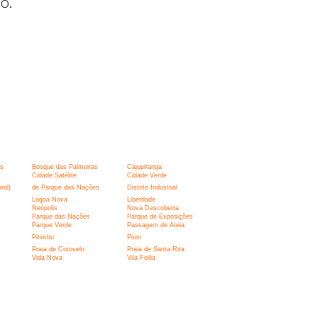
o.
s
Bosque das Palmeiras
Cajupiranga
Cidade Satélite
Cidade Verde
ral)
de Parque das Nações
Distrito Industrial
Lagoa Nova
Liberdade
Neópolis
Nova Descoberta
Parque das Nações
Parque de Exposições
Parque Verde
Passagem de Areia
Pitimbu
Pium
Praia de Cotovelo
Praia de Santa Rita
Vida Nova
Vila Foilia