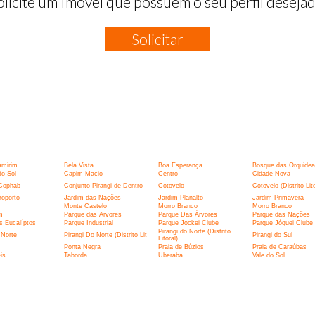
olicite um Imóvel que possuem o seu perfil desejad
Solicitar
:
amirim
Bela Vista
Boa Esperança
Bosque das Orquidea
o Sol
Capim Macio
Centro
Cidade Nova
Cophab
Conjunto Pirangi de Dentro
Cotovelo
Cotovelo (Distrito Lito
roporto
Jardim das Nações
Jardim Planalto
Jardim Primavera
Monte Castelo
Morro Branco
Morro Branco
m
Parque das Arvores
Parque Das Árvores
Parque das Nações
s Eucalíptos
Parque Industrial
Parque Jockei Clube
Parque Jóquei Clube
Pirangi do Norte (Distrito
 Norte
Pirangi Do Norte (Distrito Lit
Pirangi do Sul
Litoral)
Ponta Negra
Praia de Búzios
Praia de Caraúbas
is
Taborda
Uberaba
Vale do Sol