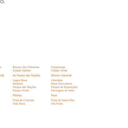
o.
s
Bosque das Palmeiras
Cajupiranga
Cidade Satélite
Cidade Verde
ral)
de Parque das Nações
Distrito Industrial
Lagoa Nova
Liberdade
Neópolis
Nova Descoberta
Parque das Nações
Parque de Exposições
Parque Verde
Passagem de Areia
Pitimbu
Pium
Praia de Cotovelo
Praia de Santa Rita
Vida Nova
Vila Foilia