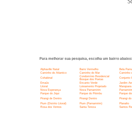
S
Para melhorar sua pesquisa, escolha um bairro abaixo
Alphaville Natal
Barro Vermelho
Bela Parn
Caminho do Atlantico
Caminho do Mar
Caminho d
Condomínio Residencial
Cohabinal
Conjunto 
Bosque dos Poetas
Emaús
Encanto Verde
Jardim Ae
Litoral
Loteamento Projetado
Marajoara
Nova Esperança
Nova Parnamirim
Parnamiri
Parque do Jiqui
Parque do Pitimbu
Parque do
Pirangi de Dentro
Pirangi Dentro
Pirangi do
Pium (Distrito Litoral)
Pium (Parnamirim)
Planalto
Rosa dos Ventos
Santa Tereza
Santos Re