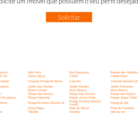
olicite um Imóvel que possuem o seu perfil desejad
Solicitar
:
amirim
Bela Vista
Boa Esperança
Bosque das Orquidea
o Sol
Capim Macio
Centro
Cidade Nova
Cophab
Conjunto Pirangi de Dentro
Cotovelo
Cotovelo (Distrito Lito
roporto
Jardim das Nações
Jardim Planalto
Jardim Primavera
Monte Castelo
Morro Branco
Morro Branco
m
Parque das Arvores
Parque Das Árvores
Parque das Nações
s Eucalíptos
Parque Industrial
Parque Jockei Clube
Parque Jóquei Clube
Pirangi do Norte (Distrito
 Norte
Pirangi Do Norte (Distrito Lit
Pirangi do Sul
Litoral)
Ponta Negra
Praia de Búzios
Praia de Caraúbas
is
Taborda
Uberaba
Vale do Sol