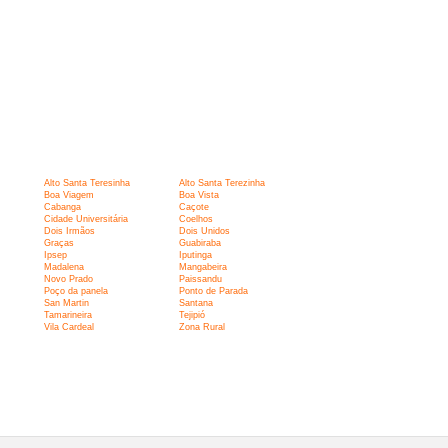
Alto Santa Teresinha
Alto Santa Terezinha
Boa Viagem
Boa Vista
Cabanga
Caçote
Cidade Universitária
Coelhos
Dois Irmãos
Dois Unidos
Graças
Guabiraba
Ipsep
Iputinga
Madalena
Mangabeira
Novo Prado
Paissandu
Poço da panela
Ponto de Parada
San Martin
Santana
Tamarineira
Tejipió
Vila Cardeal
Zona Rural