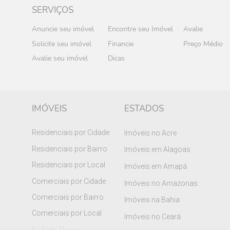
SERVIÇOS
Anuncie seu imóvel
Encontre seu Imóvel
Avalie
Solicite seu imóvel
Financie
Preço Médio
Avalie seu imóvel
Dicas
IMÓVEIS
ESTADOS
Residenciais por Cidade
Imóveis no Acre
Residenciais por Bairro
Imóveis em Alagoas
Residenciais por Local
Imóveis em Amapá
Comerciais por Cidade
Imóveis no Amazonas
Comerciais por Bairro
Imóveis na Bahia
Comerciais por Local
Imóveis no Ceará
Imóveis Novos