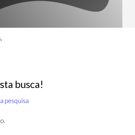
,
sta busca!
ra pesquisa
o.