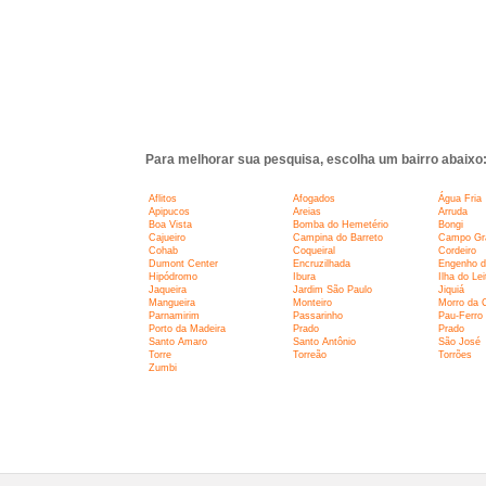
Para melhorar sua pesquisa, escolha um bairro abaixo
Aflitos
Afogados
Água Fria
Apipucos
Areias
Arruda
Boa Vista
Bomba do Hemetério
Bongi
Cajueiro
Campina do Barreto
Campo Gr
Cohab
Coqueiral
Cordeiro
Dumont Center
Encruzilhada
Engenho d
Hipódromo
Ibura
Ilha do Lei
Jaqueira
Jardim São Paulo
Jiquiá
Mangueira
Monteiro
Morro da 
Parnamirim
Passarinho
Pau-Ferro
Porto da Madeira
Prado
Prado
Santo Amaro
Santo Antônio
São José
Torre
Torreão
Torrões
Zumbi