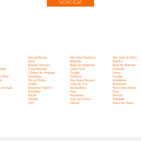
Solicitar
:
Alto do Mandu
Alto José Bonifácio
Alto José do Pinho
Barro
Beberibe
Benfica
Brasília Teimosa
Brejo da Guabiraba
Brejo de Beberibe
ande
Casa Amarela
Casa Forte
Caxangá
Córrego do Jenipapo
Curado
Derby
o Meio
Espinheiro
Estância
Fundão
te
Ilha do Retiro
Ilha Joana Bezerra
Imbiribeira
Jordão
Linha do Tiro
Macaxeira
Conceição
Mosenhor Fabrício
Mustardinha
Nova Descoberta
Peixinhos
Pina
Poço
Recife
Rosarinho
Sancho
Setúbal
Sítio dos Pintos
Soledade
Totó
Várzea
Vasco da Gama