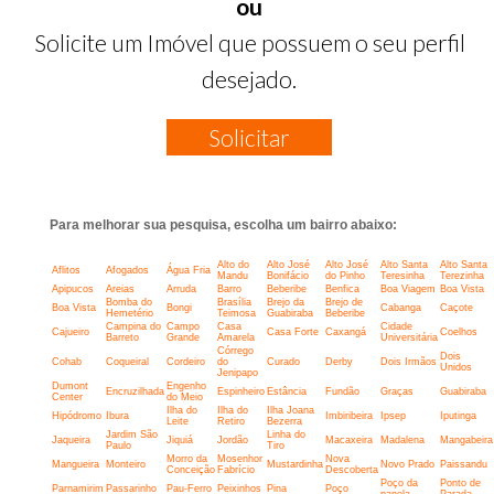
ou
Solicite um Imóvel que possuem o seu perfil
desejado.
Solicitar
Para melhorar sua pesquisa, escolha um bairro abaixo:
Alto do
Alto José
Alto José
Alto Santa
Alto Santa
Aflitos
Afogados
Água Fria
Mandu
Bonifácio
do Pinho
Teresinha
Terezinha
Apipucos
Areias
Arruda
Barro
Beberibe
Benfica
Boa Viagem
Boa Vista
Bomba do
Brasília
Brejo da
Brejo de
Boa Vista
Bongi
Cabanga
Caçote
Hemetério
Teimosa
Guabiraba
Beberibe
Campina do
Campo
Casa
Cidade
Cajueiro
Casa Forte
Caxangá
Coelhos
Barreto
Grande
Amarela
Universitária
Córrego
Dois
Cohab
Coqueiral
Cordeiro
do
Curado
Derby
Dois Irmãos
Unidos
Jenipapo
Dumont
Engenho
Encruzilhada
Espinheiro
Estância
Fundão
Graças
Guabiraba
Center
do Meio
Ilha do
Ilha do
Ilha Joana
Hipódromo
Ibura
Imbiribeira
Ipsep
Iputinga
Leite
Retiro
Bezerra
Jardim São
Linha do
Jaqueira
Jiquiá
Jordão
Macaxeira
Madalena
Mangabeira
Paulo
Tiro
Morro da
Mosenhor
Nova
Mangueira
Monteiro
Mustardinha
Novo Prado
Paissandu
Conceição
Fabrício
Descoberta
Poço da
Ponto de
Parnamirim
Passarinho
Pau-Ferro
Peixinhos
Pina
Poço
panela
Parada