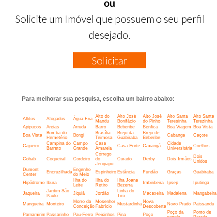
ou
Solicite um Imóvel que possuem o seu perfil
desejado.
Solicitar
Para melhorar sua pesquisa, escolha um bairro abaixo:
Alto do
Alto José
Alto José
Alto Santa
Alto Santa
Aflitos
Afogados
Água Fria
Mandu
Bonifácio
do Pinho
Teresinha
Terezinha
Apipucos
Areias
Arruda
Barro
Beberibe
Benfica
Boa Viagem
Boa Vista
Bomba do
Brasília
Brejo da
Brejo de
Boa Vista
Bongi
Cabanga
Caçote
Hemetério
Teimosa
Guabiraba
Beberibe
Campina do
Campo
Casa
Cidade
Cajueiro
Casa Forte
Caxangá
Coelhos
Barreto
Grande
Amarela
Universitária
Córrego
Dois
Cohab
Coqueiral
Cordeiro
do
Curado
Derby
Dois Irmãos
Unidos
Jenipapo
Dumont
Engenho
Encruzilhada
Espinheiro
Estância
Fundão
Graças
Guabiraba
Center
do Meio
Ilha do
Ilha do
Ilha Joana
Hipódromo
Ibura
Imbiribeira
Ipsep
Iputinga
Leite
Retiro
Bezerra
Jardim São
Linha do
Jaqueira
Jiquiá
Jordão
Macaxeira
Madalena
Mangabeira
Paulo
Tiro
Morro da
Mosenhor
Nova
Mangueira
Monteiro
Mustardinha
Novo Prado
Paissandu
Conceição
Fabrício
Descoberta
Poço da
Ponto de
Parnamirim
Passarinho
Pau-Ferro
Peixinhos
Pina
Poço
panela
Parada