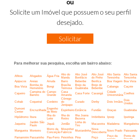
ou
Solicite um Imóvel que possuem o seu perfil
desejado.
Solicitar
Para melhorar sua pesquisa, escolha um bairro abaixo:
Alto do
Alto José
Alto José
Alto Santa
Alto Santa
Aflitos
Afogados
Água Fria
Mandu
Bonifácio
do Pinho
Teresinha
Terezinha
Apipucos
Areias
Arruda
Barro
Beberibe
Benfica
Boa Viagem
Boa Vista
Bomba do
Brasília
Brejo da
Brejo de
Boa Vista
Bongi
Cabanga
Caçote
Hemetério
Teimosa
Guabiraba
Beberibe
Campina do
Campo
Casa
Cidade
Cajueiro
Casa Forte
Caxangá
Coelhos
Barreto
Grande
Amarela
Universitária
Córrego
Dois
Cohab
Coqueiral
Cordeiro
do
Curado
Derby
Dois Irmãos
Unidos
Jenipapo
Dumont
Engenho
Encruzilhada
Espinheiro
Estância
Fundão
Graças
Guabiraba
Center
do Meio
Ilha do
Ilha do
Ilha Joana
Hipódromo
Ibura
Imbiribeira
Ipsep
Iputinga
Leite
Retiro
Bezerra
Jardim São
Linha do
Jaqueira
Jiquiá
Jordão
Macaxeira
Madalena
Mangabeira
Paulo
Tiro
Morro da
Mosenhor
Nova
Mangueira
Monteiro
Mustardinha
Novo Prado
Paissandu
Conceição
Fabrício
Descoberta
Poço da
Ponto de
Parnamirim
Passarinho
Pau-Ferro
Peixinhos
Pina
Poço
panela
Parada