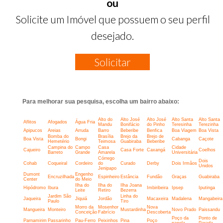
ou
Solicite um Imóvel que possuem o seu perfil
desejado.
Solicitar
Para melhorar sua pesquisa, escolha um bairro abaixo:
Alto do
Alto José
Alto José
Alto Santa
Alto Santa
Aflitos
Afogados
Água Fria
Mandu
Bonifácio
do Pinho
Teresinha
Terezinha
Apipucos
Areias
Arruda
Barro
Beberibe
Benfica
Boa Viagem
Boa Vista
Bomba do
Brasília
Brejo da
Brejo de
Boa Vista
Bongi
Cabanga
Caçote
Hemetério
Teimosa
Guabiraba
Beberibe
Campina do
Campo
Casa
Cidade
Cajueiro
Casa Forte
Caxangá
Coelhos
Barreto
Grande
Amarela
Universitária
Córrego
Dois
Cohab
Coqueiral
Cordeiro
do
Curado
Derby
Dois Irmãos
Unidos
Jenipapo
Dumont
Engenho
Encruzilhada
Espinheiro
Estância
Fundão
Graças
Guabiraba
Center
do Meio
Ilha do
Ilha do
Ilha Joana
Hipódromo
Ibura
Imbiribeira
Ipsep
Iputinga
Leite
Retiro
Bezerra
Jardim São
Linha do
Jaqueira
Jiquiá
Jordão
Macaxeira
Madalena
Mangabeira
Paulo
Tiro
Morro da
Mosenhor
Nova
Mangueira
Monteiro
Mustardinha
Novo Prado
Paissandu
Conceição
Fabrício
Descoberta
Poço da
Ponto de
Parnamirim
Passarinho
Pau-Ferro
Peixinhos
Pina
Poço
panela
Parada