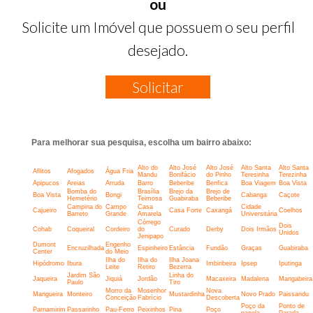
ou
Solicite um Imóvel que possuem o seu perfil
desejado.
Solicitar
Para melhorar sua pesquisa, escolha um bairro abaixo:
Alto do
Alto José
Alto José
Alto Santa
Alto Santa
Aflitos
Afogados
Água Fria
Mandu
Bonifácio
do Pinho
Teresinha
Terezinha
Apipucos
Areias
Arruda
Barro
Beberibe
Benfica
Boa Viagem
Boa Vista
Bomba do
Brasília
Brejo da
Brejo de
Boa Vista
Bongi
Cabanga
Caçote
Hemetério
Teimosa
Guabiraba
Beberibe
Campina do
Campo
Casa
Cidade
Cajueiro
Casa Forte
Caxangá
Coelhos
Barreto
Grande
Amarela
Universitária
Córrego
Dois
Cohab
Coqueiral
Cordeiro
do
Curado
Derby
Dois Irmãos
Unidos
Jenipapo
Dumont
Engenho
Encruzilhada
Espinheiro
Estância
Fundão
Graças
Guabiraba
Center
do Meio
Ilha do
Ilha do
Ilha Joana
Hipódromo
Ibura
Imbiribeira
Ipsep
Iputinga
Leite
Retiro
Bezerra
Jardim São
Linha do
Jaqueira
Jiquiá
Jordão
Macaxeira
Madalena
Mangabeira
Paulo
Tiro
Morro da
Mosenhor
Nova
Mangueira
Monteiro
Mustardinha
Novo Prado
Paissandu
Conceição
Fabrício
Descoberta
Poço da
Ponto de
Parnamirim
Passarinho
Pau-Ferro
Peixinhos
Pina
Poço
panela
Parada