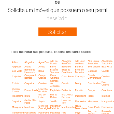
ou
Solicite um Imóvel que possuem o seu perfil
desejado.
Solicitar
Para melhorar sua pesquisa, escolha um bairro abaixo:
Alto do
Alto José
Alto José
Alto Santa
Alto Santa
Aflitos
Afogados
Água Fria
Mandu
Bonifácio
do Pinho
Teresinha
Terezinha
Apipucos
Areias
Arruda
Barro
Beberibe
Benfica
Boa Viagem
Boa Vista
Bomba do
Brasília
Brejo da
Brejo de
Boa Vista
Bongi
Cabanga
Caçote
Hemetério
Teimosa
Guabiraba
Beberibe
Campina do
Campo
Casa
Cidade
Cajueiro
Casa Forte
Caxangá
Coelhos
Barreto
Grande
Amarela
Universitária
Córrego
Dois
Cohab
Coqueiral
Cordeiro
do
Curado
Derby
Dois Irmãos
Unidos
Jenipapo
Dumont
Engenho
Encruzilhada
Espinheiro
Estância
Fundão
Graças
Guabiraba
Center
do Meio
Ilha do
Ilha do
Ilha Joana
Hipódromo
Ibura
Imbiribeira
Ipsep
Iputinga
Leite
Retiro
Bezerra
Jardim São
Linha do
Jaqueira
Jiquiá
Jordão
Macaxeira
Madalena
Mangabeira
Paulo
Tiro
Morro da
Mosenhor
Nova
Mangueira
Monteiro
Mustardinha
Novo Prado
Paissandu
Conceição
Fabrício
Descoberta
Poço da
Ponto de
Parnamirim
Passarinho
Pau-Ferro
Peixinhos
Pina
Poço
panela
Parada