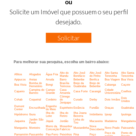
ou
Solicite um Imóvel que possuem o seu perfil
desejado.
Solicitar
Para melhorar sua pesquisa, escolha um bairro abaixo:
Alto do
Alto José
Alto José
Alto Santa
Alto Santa
Aflitos
Afogados
Água Fria
Mandu
Bonifácio
do Pinho
Teresinha
Terezinha
Apipucos
Areias
Arruda
Barro
Beberibe
Benfica
Boa Viagem
Boa Vista
Bomba do
Brasília
Brejo da
Brejo de
Boa Vista
Bongi
Cabanga
Caçote
Hemetério
Teimosa
Guabiraba
Beberibe
Campina do
Campo
Casa
Cidade
Cajueiro
Casa Forte
Caxangá
Coelhos
Barreto
Grande
Amarela
Universitária
Córrego
Dois
Cohab
Coqueiral
Cordeiro
do
Curado
Derby
Dois Irmãos
Unidos
Jenipapo
Dumont
Engenho
Encruzilhada
Espinheiro
Estância
Fundão
Graças
Guabiraba
Center
do Meio
Ilha do
Ilha do
Ilha Joana
Hipódromo
Ibura
Imbiribeira
Ipsep
Iputinga
Leite
Retiro
Bezerra
Jardim São
Linha do
Jaqueira
Jiquiá
Jordão
Macaxeira
Madalena
Mangabeira
Paulo
Tiro
Morro da
Mosenhor
Nova
Mangueira
Monteiro
Mustardinha
Novo Prado
Paissandu
Conceição
Fabrício
Descoberta
Poço da
Ponto de
Parnamirim
Passarinho
Pau-Ferro
Peixinhos
Pina
Poço
panela
Parada