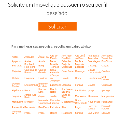
Solicite um Imóvel que possuem o seu perfil
desejado.
Solicitar
Para melhorar sua pesquisa, escolha um bairro abaixo:
Alto do
Alto José
Alto José
Alto Santa
Alto Santa
Aflitos
Afogados
Água Fria
Mandu
Bonifácio
do Pinho
Teresinha
Terezinha
Apipucos
Areias
Arruda
Barro
Beberibe
Benfica
Boa Viagem
Boa Vista
Bomba do
Brasília
Brejo da
Brejo de
Boa Vista
Bongi
Cabanga
Caçote
Hemetério
Teimosa
Guabiraba
Beberibe
Campina do
Campo
Casa
Cidade
Cajueiro
Casa Forte
Caxangá
Coelhos
Barreto
Grande
Amarela
Universitária
Córrego
Dois
Cohab
Coqueiral
Cordeiro
do
Curado
Derby
Dois Irmãos
Unidos
Jenipapo
Dumont
Engenho
Encruzilhada
Espinheiro
Estância
Fundão
Graças
Guabiraba
Center
do Meio
Ilha do
Ilha do
Ilha Joana
Hipódromo
Ibura
Imbiribeira
Ipsep
Iputinga
Leite
Retiro
Bezerra
Jardim São
Linha do
Jaqueira
Jiquiá
Jordão
Macaxeira
Madalena
Mangabeira
Paulo
Tiro
Morro da
Mosenhor
Nova
Mangueira
Monteiro
Mustardinha
Novo Prado
Paissandu
Conceição
Fabrício
Descoberta
Poço da
Ponto de
Parnamirim
Passarinho
Pau-Ferro
Peixinhos
Pina
Poço
panela
Parada
Porto da
Prado
Prado
Recife
Rosarinho
Sancho
San Martin
Santana