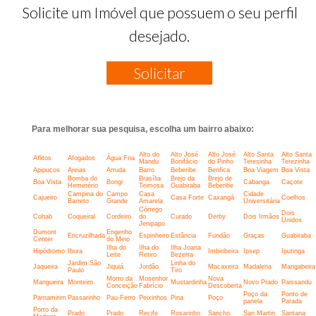
Solicite um Imóvel que possuem o seu perfil
desejado.
Solicitar
Para melhorar sua pesquisa, escolha um bairro abaixo:
Alto do
Alto José
Alto José
Alto Santa
Alto Santa
Aflitos
Afogados
Água Fria
Mandu
Bonifácio
do Pinho
Teresinha
Terezinha
Apipucos
Areias
Arruda
Barro
Beberibe
Benfica
Boa Viagem
Boa Vista
Bomba do
Brasília
Brejo da
Brejo de
Boa Vista
Bongi
Cabanga
Caçote
Hemetério
Teimosa
Guabiraba
Beberibe
Campina do
Campo
Casa
Cidade
Cajueiro
Casa Forte
Caxangá
Coelhos
Barreto
Grande
Amarela
Universitária
Córrego
Dois
Cohab
Coqueiral
Cordeiro
do
Curado
Derby
Dois Irmãos
Unidos
Jenipapo
Dumont
Engenho
Encruzilhada
Espinheiro
Estância
Fundão
Graças
Guabiraba
Center
do Meio
Ilha do
Ilha do
Ilha Joana
Hipódromo
Ibura
Imbiribeira
Ipsep
Iputinga
Leite
Retiro
Bezerra
Jardim São
Linha do
Jaqueira
Jiquiá
Jordão
Macaxeira
Madalena
Mangabeira
Paulo
Tiro
Morro da
Mosenhor
Nova
Mangueira
Monteiro
Mustardinha
Novo Prado
Paissandu
Conceição
Fabrício
Descoberta
Poço da
Ponto de
Parnamirim
Passarinho
Pau-Ferro
Peixinhos
Pina
Poço
panela
Parada
Porto da
Prado
Prado
Recife
Rosarinho
Sancho
San Martin
Santana