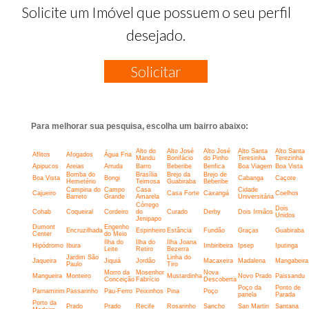
Solicite um Imóvel que possuem o seu perfil
desejado.
Solicitar
Para melhorar sua pesquisa, escolha um bairro abaixo:
Alto do
Alto José
Alto José
Alto Santa
Alto Santa
Aflitos
Afogados
Água Fria
Mandu
Bonifácio
do Pinho
Teresinha
Terezinha
Apipucos
Areias
Arruda
Barro
Beberibe
Benfica
Boa Viagem
Boa Vista
Bomba do
Brasília
Brejo da
Brejo de
Boa Vista
Bongi
Cabanga
Caçote
Hemetério
Teimosa
Guabiraba
Beberibe
Campina do
Campo
Casa
Cidade
Cajueiro
Casa Forte
Caxangá
Coelhos
Barreto
Grande
Amarela
Universitária
Córrego
Dois
Cohab
Coqueiral
Cordeiro
do
Curado
Derby
Dois Irmãos
Unidos
Jenipapo
Dumont
Engenho
Encruzilhada
Espinheiro
Estância
Fundão
Graças
Guabiraba
Center
do Meio
Ilha do
Ilha do
Ilha Joana
Hipódromo
Ibura
Imbiribeira
Ipsep
Iputinga
Leite
Retiro
Bezerra
Jardim São
Linha do
Jaqueira
Jiquiá
Jordão
Macaxeira
Madalena
Mangabeira
Paulo
Tiro
Morro da
Mosenhor
Nova
Mangueira
Monteiro
Mustardinha
Novo Prado
Paissandu
Conceição
Fabrício
Descoberta
Poço da
Ponto de
Parnamirim
Passarinho
Pau-Ferro
Peixinhos
Pina
Poço
panela
Parada
Porto da
Prado
Prado
Recife
Rosarinho
Sancho
San Martin
Santana