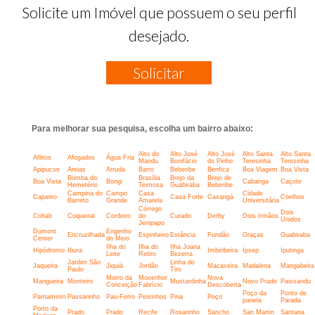
Solicite um Imóvel que possuem o seu perfil
desejado.
Solicitar
Para melhorar sua pesquisa, escolha um bairro abaixo:
Alto do
Alto José
Alto José
Alto Santa
Alto Santa
Aflitos
Afogados
Água Fria
Mandu
Bonifácio
do Pinho
Teresinha
Terezinha
Apipucos
Areias
Arruda
Barro
Beberibe
Benfica
Boa Viagem
Boa Vista
Bomba do
Brasília
Brejo da
Brejo de
Boa Vista
Bongi
Cabanga
Caçote
Hemetério
Teimosa
Guabiraba
Beberibe
Campina do
Campo
Casa
Cidade
Cajueiro
Casa Forte
Caxangá
Coelhos
Barreto
Grande
Amarela
Universitária
Córrego
Dois
Cohab
Coqueiral
Cordeiro
do
Curado
Derby
Dois Irmãos
Unidos
Jenipapo
Dumont
Engenho
Encruzilhada
Espinheiro
Estância
Fundão
Graças
Guabiraba
Center
do Meio
Ilha do
Ilha do
Ilha Joana
Hipódromo
Ibura
Imbiribeira
Ipsep
Iputinga
Leite
Retiro
Bezerra
Jardim São
Linha do
Jaqueira
Jiquiá
Jordão
Macaxeira
Madalena
Mangabeira
Paulo
Tiro
Morro da
Mosenhor
Nova
Mangueira
Monteiro
Mustardinha
Novo Prado
Paissandu
Conceição
Fabrício
Descoberta
Poço da
Ponto de
Parnamirim
Passarinho
Pau-Ferro
Peixinhos
Pina
Poço
panela
Parada
Porto da
Prado
Prado
Recife
Rosarinho
Sancho
San Martin
Santana