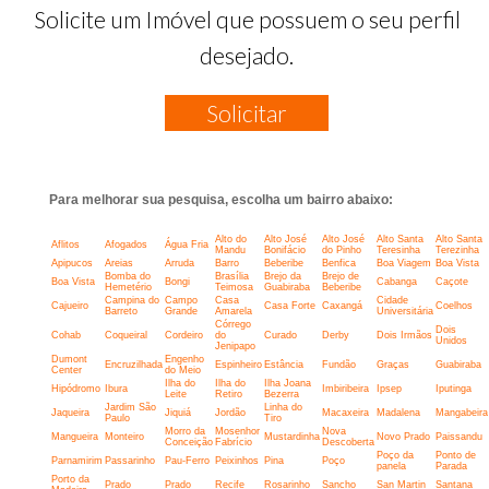
Solicite um Imóvel que possuem o seu perfil
desejado.
Solicitar
Para melhorar sua pesquisa, escolha um bairro abaixo:
Alto do
Alto José
Alto José
Alto Santa
Alto Santa
Aflitos
Afogados
Água Fria
Mandu
Bonifácio
do Pinho
Teresinha
Terezinha
Apipucos
Areias
Arruda
Barro
Beberibe
Benfica
Boa Viagem
Boa Vista
Bomba do
Brasília
Brejo da
Brejo de
Boa Vista
Bongi
Cabanga
Caçote
Hemetério
Teimosa
Guabiraba
Beberibe
Campina do
Campo
Casa
Cidade
Cajueiro
Casa Forte
Caxangá
Coelhos
Barreto
Grande
Amarela
Universitária
Córrego
Dois
Cohab
Coqueiral
Cordeiro
do
Curado
Derby
Dois Irmãos
Unidos
Jenipapo
Dumont
Engenho
Encruzilhada
Espinheiro
Estância
Fundão
Graças
Guabiraba
Center
do Meio
Ilha do
Ilha do
Ilha Joana
Hipódromo
Ibura
Imbiribeira
Ipsep
Iputinga
Leite
Retiro
Bezerra
Jardim São
Linha do
Jaqueira
Jiquiá
Jordão
Macaxeira
Madalena
Mangabeira
Paulo
Tiro
Morro da
Mosenhor
Nova
Mangueira
Monteiro
Mustardinha
Novo Prado
Paissandu
Conceição
Fabrício
Descoberta
Poço da
Ponto de
Parnamirim
Passarinho
Pau-Ferro
Peixinhos
Pina
Poço
panela
Parada
Porto da
Prado
Prado
Recife
Rosarinho
Sancho
San Martin
Santana