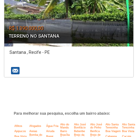
R$ 1.390.000,00
TERRENO NO SANTANA
Santana , Recife - PE
Para melhorar sua pesquisa, escolha um bairro abaixo:
Alto do
Alto José
Alto José
Alto Santa
Alto Santa
Aflitos
Afogados
Água Fria
Mandu
Bonifácio
do Pinho
Teresinha
Terezinha
Apipucos
Areias
Arruda
Barro
Beberibe
Benfica
Boa Viagem
Boa Vista
Bomba do
Brasília
Brejo da
Brejo de
Boa Vista
Bongi
Cabanga
Caçote