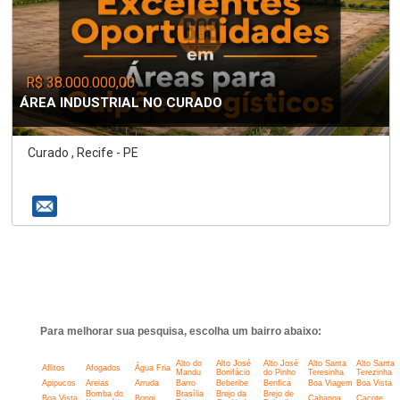
R$ 38.000.000,00
ÁREA INDUSTRIAL NO CURADO
Curado , Recife - PE
Para melhorar sua pesquisa, escolha um bairro abaixo:
Alto do
Alto José
Alto José
Alto Santa
Alto Santa
Aflitos
Afogados
Água Fria
Mandu
Bonifácio
do Pinho
Teresinha
Terezinha
Apipucos
Areias
Arruda
Barro
Beberibe
Benfica
Boa Viagem
Boa Vista
Bomba do
Brasília
Brejo da
Brejo de
Boa Vista
Bongi
Cabanga
Caçote