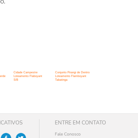
o.
Cidade Campestre
Conjunto Pirangi de Dentro
erde
Loteamento Flaboyant
Loteamento Flamboyant
S/B
Tabatinga
ICATIVOS
ENTRE EM CONTATO
Fale Conosco