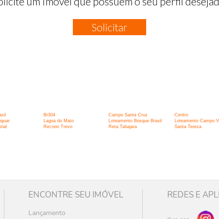
olicite um Imóvel que possuem o seu perfil desejad
Solicitar
:
sil
Br304
Campo Santa Cruz
Centro
iguar
Lagoa do Mato
Loteamento Bosque Brasil
Loteamento Campo V
rial
Recreio Trevo
Reta Tabajara
Santa Tereza
ENCONTRE SEU IMÓVEL
REDES E APL
Lançamento