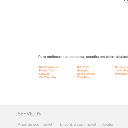
S
Para melhorar sua pesquisa, escolha um bairro abaixo
Bela Parnamirim
Bela Vista
Bosque Bra
Ferreiro Torto
Guarapes
Jardim Pot
Macaíba
Novo Horizonte
Pólo Indust
Vila Timbaúba
Zona Rural
SERVIÇOS
Anuncie seu imóvel
Encontre seu Imóvel
Avalie