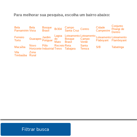
Para melhorar sua pesquisa, escolha um bairro abaixo:
Conjunto
Bela
Bela
Bosque
Campo
Cidade
Br304
Centro
Pirangi de
Parnamirim
Vista
Brasil
Santa Cruz
Campestre
Dentro
Lagoa
Loteamento
Loteamento
Ferreiro
Jardim
Loteamento
Loteamento
Guarapes
do
Bosque
Campo
Torto
Potiguar
Flaboyant
Flamboyant
Mato
Brasil
Verde
Novo
Pólo
Recreio
Reta
Santa
Macaíba
S/B
Tabatinga
Horizonte
Industrial
Trevo
Tabajara
Tereza
Vila
Zona
Timbaúba
Rural
Filtrar busca