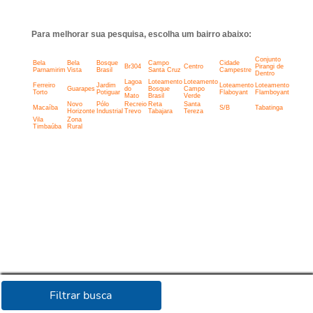
Para melhorar sua pesquisa, escolha um bairro abaixo:
Conjunto
Bela
Bela
Bosque
Campo
Cidade
Br304
Centro
Pirangi de
Parnamirim
Vista
Brasil
Santa Cruz
Campestre
Dentro
Lagoa
Loteamento
Loteamento
Ferreiro
Jardim
Loteamento
Loteamento
Guarapes
do
Bosque
Campo
Torto
Potiguar
Flaboyant
Flamboyant
Mato
Brasil
Verde
Novo
Pólo
Recreio
Reta
Santa
Macaíba
S/B
Tabatinga
Horizonte
Industrial
Trevo
Tabajara
Tereza
Vila
Zona
Timbaúba
Rural
Filtrar busca