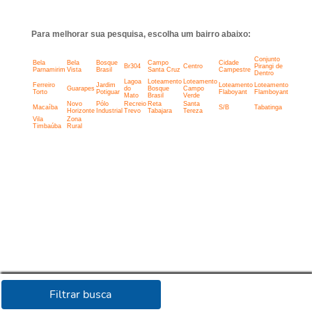
Para melhorar sua pesquisa, escolha um bairro abaixo:
Conjunto
Bela
Bela
Bosque
Campo
Cidade
Br304
Centro
Pirangi de
Parnamirim
Vista
Brasil
Santa Cruz
Campestre
Dentro
Lagoa
Loteamento
Loteamento
Ferreiro
Jardim
Loteamento
Loteamento
Guarapes
do
Bosque
Campo
Torto
Potiguar
Flaboyant
Flamboyant
Mato
Brasil
Verde
Novo
Pólo
Recreio
Reta
Santa
Macaíba
S/B
Tabatinga
Horizonte
Industrial
Trevo
Tabajara
Tereza
Vila
Zona
Timbaúba
Rural
Filtrar busca