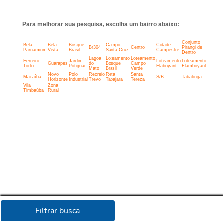
Para melhorar sua pesquisa, escolha um bairro abaixo:
Conjunto
Bela
Bela
Bosque
Campo
Cidade
Br304
Centro
Pirangi de
Parnamirim
Vista
Brasil
Santa Cruz
Campestre
Dentro
Lagoa
Loteamento
Loteamento
Ferreiro
Jardim
Loteamento
Loteamento
Guarapes
do
Bosque
Campo
Torto
Potiguar
Flaboyant
Flamboyant
Mato
Brasil
Verde
Novo
Pólo
Recreio
Reta
Santa
Macaíba
S/B
Tabatinga
Horizonte
Industrial
Trevo
Tabajara
Tereza
Vila
Zona
Timbaúba
Rural
Filtrar busca