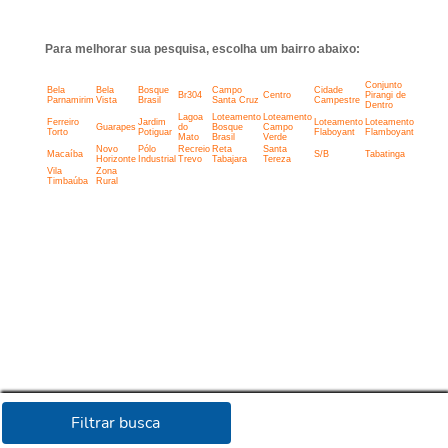
Para melhorar sua pesquisa, escolha um bairro abaixo:
Conjunto
Bela
Bela
Bosque
Campo
Cidade
Br304
Centro
Pirangi de
Parnamirim
Vista
Brasil
Santa Cruz
Campestre
Dentro
Lagoa
Loteamento
Loteamento
Ferreiro
Jardim
Loteamento
Loteamento
Guarapes
do
Bosque
Campo
Torto
Potiguar
Flaboyant
Flamboyant
Mato
Brasil
Verde
Novo
Pólo
Recreio
Reta
Santa
Macaíba
S/B
Tabatinga
Horizonte
Industrial
Trevo
Tabajara
Tereza
Vila
Zona
Timbaúba
Rural
Filtrar busca