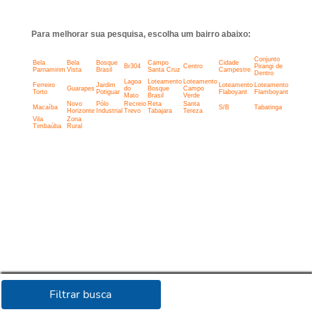
Para melhorar sua pesquisa, escolha um bairro abaixo:
Conjunto
Bela
Bela
Bosque
Campo
Cidade
Br304
Centro
Pirangi de
Parnamirim
Vista
Brasil
Santa Cruz
Campestre
Dentro
Lagoa
Loteamento
Loteamento
Ferreiro
Jardim
Loteamento
Loteamento
Guarapes
do
Bosque
Campo
Torto
Potiguar
Flaboyant
Flamboyant
Mato
Brasil
Verde
Novo
Pólo
Recreio
Reta
Santa
Macaíba
S/B
Tabatinga
Horizonte
Industrial
Trevo
Tabajara
Tereza
Vila
Zona
Timbaúba
Rural
Filtrar busca