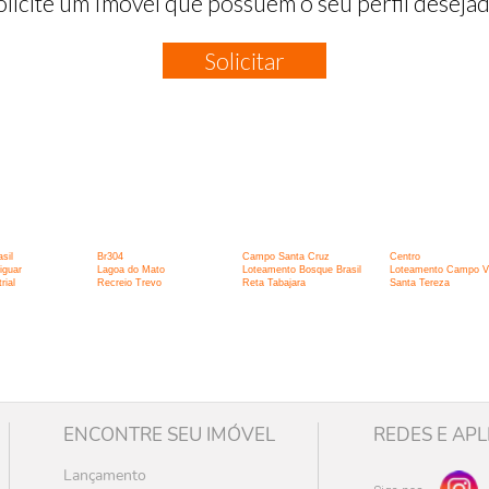
olicite um Imóvel que possuem o seu perfil desejad
Solicitar
:
sil
Br304
Campo Santa Cruz
Centro
iguar
Lagoa do Mato
Loteamento Bosque Brasil
Loteamento Campo V
rial
Recreio Trevo
Reta Tabajara
Santa Tereza
ENCONTRE SEU IMÓVEL
REDES E APL
Lançamento