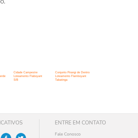
o.
Cidade Campestre
Conjunto Pirangi de Dentro
erde
Loteamento Flaboyant
Loteamento Flamboyant
S/B
Tabatinga
ICATIVOS
ENTRE EM CONTATO
Fale Conosco