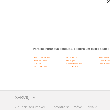
S
Para melhorar sua pesquisa, escolha um bairro abaixo
Bela Parnamirim
Bela Vista
Bosque Bra
Ferreiro Torto
Guarapes
Jardim Pot
Macaíba
Novo Horizonte
Pólo Indust
Vila Timbaúba
Zona Rural
SERVIÇOS
Anuncie seu imóvel
Encontre seu Imóvel
Avalie