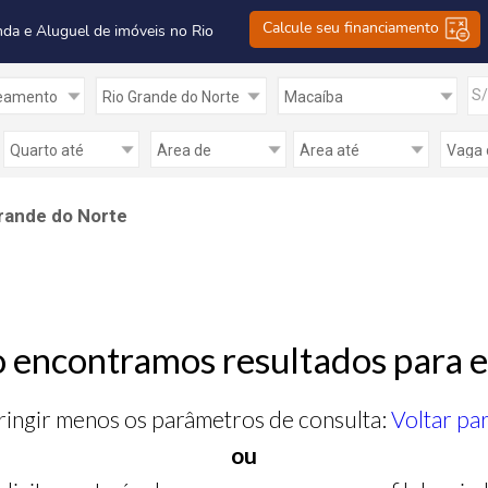
Calcule seu financiamento
nda e Aluguel de imóveis no Rio
S
rande do Norte
 encontramos resultados para e
ringir menos os parâmetros de consulta:
Voltar pa
ou