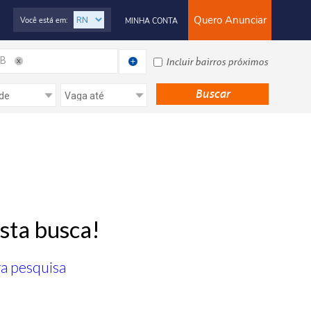
Quero Anunciar
Você está em:
MINHA CONTA
/B
Incluir bairros próximos
sta busca!
ra pesquisa