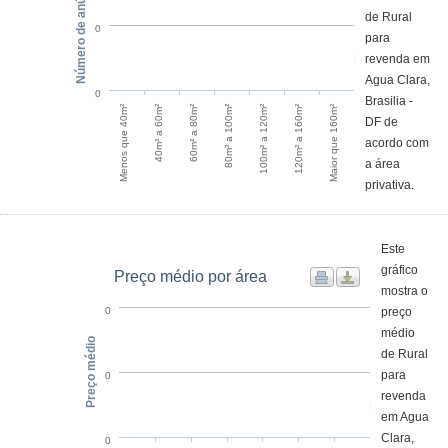
Número de anúncios
de Rural
0
para
revenda em
Agua Clara,
0
Brasilia -
Menos que 40m²
40m² a 60m²
60m² a 80m²
80m² a 100m²
100m² a 120m²
120m² a 160m²
Maior que 160m²
DF de
acordo com
a área
privativa.
Este
gráfico
Preço médio por área
mostra o
preço
0
médio
Preço médio
de Rural
para
0
revenda
em Agua
Clara,
0