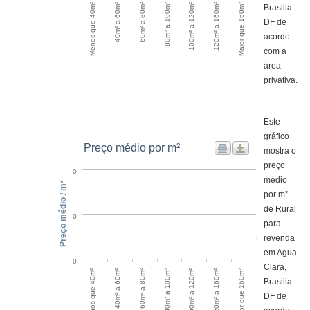
60m² a 80m²
40m² a 60m²
Menos que 40m²
Maior que 160m²
120m² a 160m²
100m² a 120m²
80m² a 100m²
Brasilia -
DF de
acordo
com a
área
privativa.
Este
gráfico
Preço médio por m²
mostra o
preço
0
médio
Preço médio / m²
por m²
de Rural
0
para
revenda
em Agua
0
Clara,
60m² a 80m²
40m² a 60m²
Menos que 40m²
Maior que 160m²
120m² a 160m²
100m² a 120m²
80m² a 100m²
Brasilia -
DF de