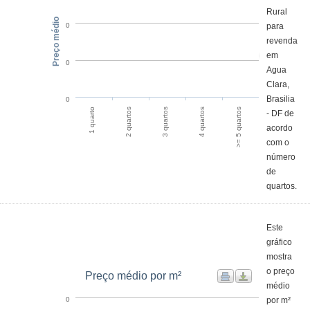
Rural
Preço médio
para
0
revenda
em
0
Agua
Clara,
Brasilia
0
1 quarto
2 quartos
3 quartos
4 quartos
>= 5 quartos
- DF de
acordo
com o
número
de
quartos.
Este
gráfico
mostra
o preço
Preço médio por m²
médio
por m²
0