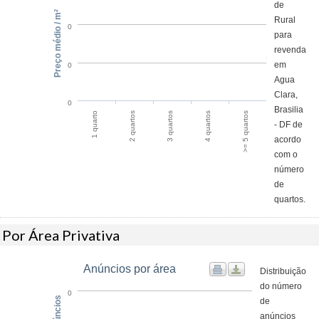
de
Preço médio / m²
Rural
0
para
revenda
em
0
Agua
Clara,
0
Brasilia
1 quarto
2 quartos
3 quartos
4 quartos
>= 5 quartos
- DF de
acordo
com o
número
de
quartos.
Por Área Privativa
Anúncios por área
Distribuição
do número
0
de
anúncios