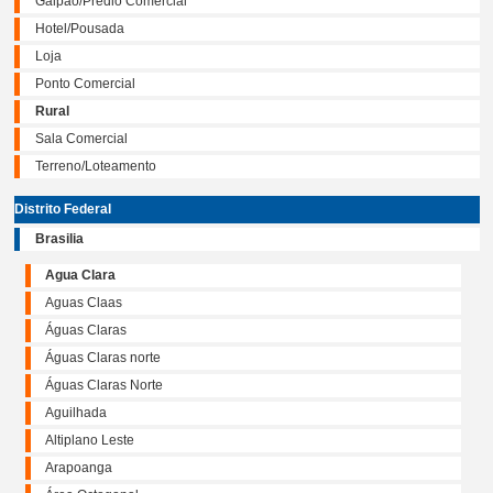
Galpão/Prédio Comercial
Hotel/Pousada
Loja
Ponto Comercial
Rural
Sala Comercial
Terreno/Loteamento
Distrito Federal
Brasilia
Agua Clara
Aguas Claas
Águas Claras
Águas Claras norte
Águas Claras Norte
Aguilhada
Altiplano Leste
Arapoanga