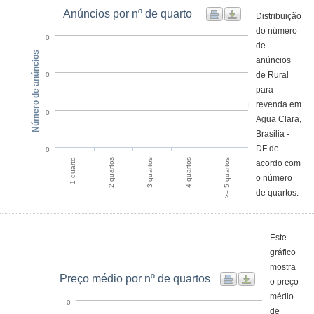
Anúncios por nº de quarto
Distribuição
do número
0
de
Número de anúncios
anúncios
de Rural
0
para
revenda em
0
Agua Clara,
Brasilia -
DF de
0
1 quarto
2 quartos
3 quartos
4 quartos
>= 5 quartos
acordo com
o número
de quartos.
Este
gráfico
mostra
Preço médio por nº de quartos
o preço
médio
0
de