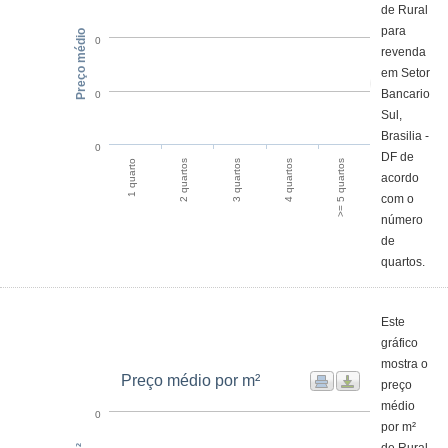
de Rural
para
Preço médio
0
revenda
em Setor
Bancario
0
Sul,
Brasilia -
0
DF de
2 quartos
1 quarto
>= 5 quartos
4 quartos
3 quartos
acordo
com o
número
de
quartos.
Este
gráfico
mostra o
Preço médio por m²
preço
médio
0
por m²