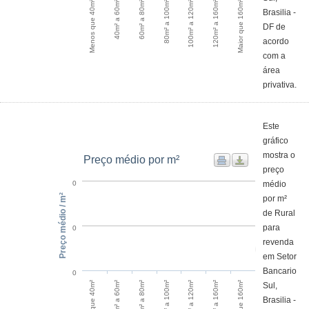
60m² a 80m²
40m² a 60m²
Menos que 40m²
Maior que 160m²
120m² a 160m²
100m² a 120m²
80m² a 100m²
Brasilia -
DF de
acordo
com a
área
privativa.
Este
gráfico
mostra o
Preço médio por m²
preço
médio
0
Preço médio / m²
por m²
de Rural
para
0
revenda
em Setor
Bancario
0
60m² a 80m²
40m² a 60m²
Menos que 40m²
Maior que 160m²
120m² a 160m²
100m² a 120m²
80m² a 100m²
Sul,
Brasilia -