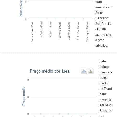
Número de anúncios
para
0
revenda em
Setor
Bancario
0
Menos que 40m²
40m² a 60m²
60m² a 80m²
80m² a 100m²
100m² a 120m²
120m² a 160m²
Maior que 160m²
Sul, Brasilia
- DF de
acordo com
a área
privativa.
Este
gráfico
Preço médio por área
mostra o
preço
0
médio
Preço médio
de Rural
para
0
revenda
em Setor
Bancario
0
Sul,