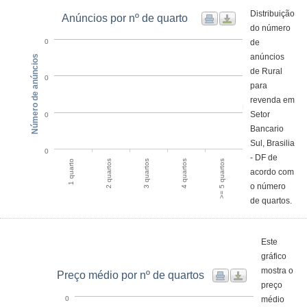
Distribuição
Anúncios por nº de quarto
do número
de
0
anúncios
Número de anúncios
de Rural
0
para
revenda em
Setor
0
Bancario
Sul, Brasilia
0
- DF de
1 quarto
2 quartos
3 quartos
4 quartos
>= 5 quartos
acordo com
o número
de quartos.
Este
gráfico
mostra o
Preço médio por nº de quartos
preço
médio
0