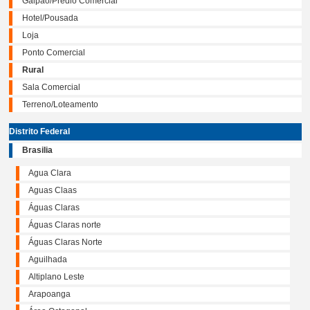
Galpão/Prédio Comercial
Hotel/Pousada
Loja
Ponto Comercial
Rural
Sala Comercial
Terreno/Loteamento
Distrito Federal
Brasilia
Agua Clara
Aguas Claas
Águas Claras
Águas Claras norte
Águas Claras Norte
Aguilhada
Altiplano Leste
Arapoanga