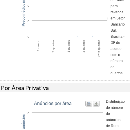
de Rural
Preço médio / m²
para
0
revenda
em Setor
0
Bancario
Sul,
Brasilia -
0
2 quartos
1 quarto
>= 5 quartos
4 quartos
3 quartos
DF de
acordo
com o
número
de
quartos.
Por Área Privativa
Distribuição
Anúncios por área
do número
de
0
anúncios
de Rural