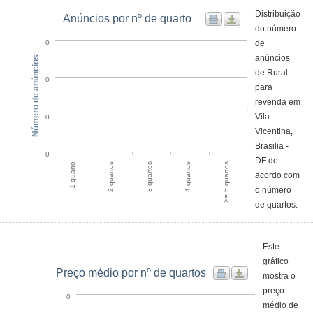
Distribuição
Anúncios por nº de quarto
do número
de
0
anúncios
Número de anúncios
de Rural
0
para
revenda em
Vila
0
Vicentina,
Brasilia -
0
DF de
1 quarto
2 quartos
3 quartos
4 quartos
>= 5 quartos
acordo com
o número
de quartos.
Este
gráfico
Preço médio por nº de quartos
mostra o
preço
0
médio de