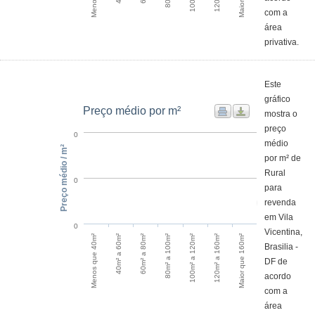
com a
área
privativa.
Este
gráfico
Preço médio por m²
mostra o
preço
0
médio
Preço médio / m²
por m² de
Rural
0
para
revenda
em Vila
0
Vicentina,
100m² a 120m²
120m² a 160m²
Maior que 160m²
Menos que 40m²
40m² a 60m²
60m² a 80m²
80m² a 100m²
Brasilia -
DF de
acordo
com a
área