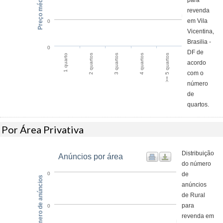
Preço médio / m²
para
revenda
em Vila
0
Vicentina,
Brasilia -
0
DF de
2 quartos
1 quarto
>= 5 quartos
4 quartos
3 quartos
acordo
com o
número
de
quartos.
Por Área Privativa
Distribuição
Anúncios por área
do número
de
0
Número de anúncios
anúncios
de Rural
para
0
revenda em