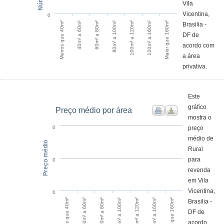
Vila
Vicentina,
0
Menos que 40m²
40m² a 60m²
60m² a 80m²
80m² a 100m²
100m² a 120m²
120m² a 160m²
Maior que 160m²
Brasilia -
DF de
acordo com
a área
privativa.
Este
gráfico
Preço médio por área
mostra o
preço
0
médio de
Preço médio
Rural
para
0
revenda
em Vila
Vicentina,
0
100m² a 120m²
120m² a 160m²
Maior que 160m²
Menos que 40m²
40m² a 60m²
60m² a 80m²
80m² a 100m²
Brasilia -
DF de
acordo