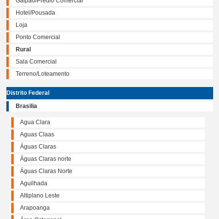
Galpão/Prédio Comercial
Hotel/Pousada
Loja
Ponto Comercial
Rural
Sala Comercial
Terreno/Loteamento
Distrito Federal
Brasilia
Agua Clara
Aguas Claas
Águas Claras
Águas Claras norte
Águas Claras Norte
Aguilhada
Altiplano Leste
Arapoanga