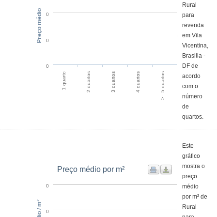
Rural
Preço médio
para
0
revenda
em Vila
0
Vicentina,
Brasilia -
DF de
0
2 quartos
1 quarto
>= 5 quartos
4 quartos
3 quartos
acordo
com o
número
de
quartos.
Este
gráfico
mostra o
Preço médio por m²
preço
médio
0
por m² de
Rural
0