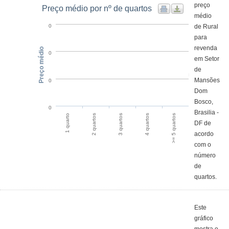
preço
Preço médio por nº de quartos
médio
de Rural
0
para
revenda
Preço médio
0
em Setor
de
Mansões
0
Dom
Bosco,
0
Brasilia -
1 quarto
2 quartos
3 quartos
4 quartos
>= 5 quartos
DF de
acordo
com o
número
de
quartos.
Este
gráfico