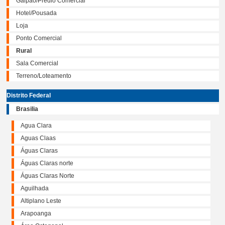
Galpão/Prédio Comercial
Hotel/Pousada
Loja
Ponto Comercial
Rural
Sala Comercial
Terreno/Loteamento
Distrito Federal
Brasilia
Agua Clara
Aguas Claas
Águas Claras
Águas Claras norte
Águas Claras Norte
Aguilhada
Altiplano Leste
Arapoanga