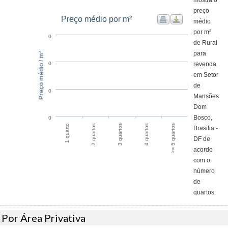
mostra o
preço
Preço médio por m²
médio
por m²
0
de Rural
para
Preço médio / m²
revenda
0
em Setor
de
0
Mansões
Dom
Bosco,
0
1 quarto
2 quartos
3 quartos
4 quartos
>= 5 quartos
Brasilia -
DF de
acordo
com o
número
de
quartos.
Por Área Privativa