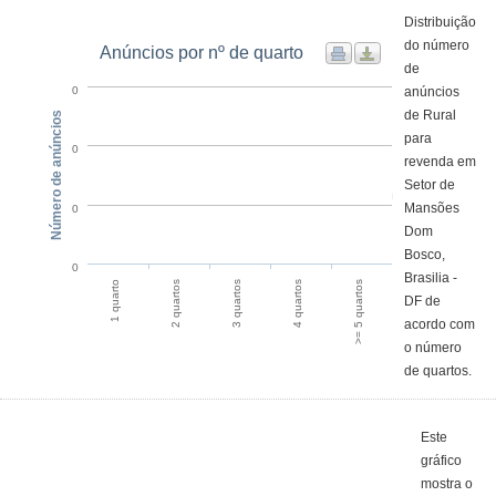
Distribuição
do número
Anúncios por nº de quarto
de
anúncios
0
de Rural
Número de anúncios
para
0
revenda em
Setor de
Mansões
0
Dom
Bosco,
0
Brasilia -
1 quarto
2 quartos
3 quartos
4 quartos
>= 5 quartos
DF de
acordo com
o número
de quartos.
Este
gráfico
mostra o