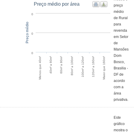
Preço médio por área
preço
médio
0
de Rural
Preço médio
para
revenda
0
em Setor
de
Mansões
0
Dom
Maior que 160m²
60m² a 80m²
120m² a 160m²
40m² a 60m²
100m² a 120m²
Menos que 40m²
80m² a 100m²
Bosco,
Brasilia -
DF de
acordo
com a
área
privativa.
Este
gráfico
mostra o