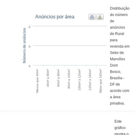
Distribuição
do número
Anúncios por área
de
anúncios
0
Número de anúncios
de Rural
para
revenda em
0
Setor de
Mansões
Dom
0
Menos que 40m²
40m² a 60m²
60m² a 80m²
80m² a 100m²
100m² a 120m²
120m² a 160m²
Maior que 160m²
Bosco,
Brasilia -
DF de
acordo com
a área
privativa.
Este
gráfico
mostra o