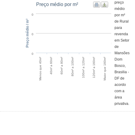
preço
Preço médio por m²
médio
por m²
0
Preço médio / m²
de Rural
para
revenda
0
em Setor
de
Mansões
0
Maior que 160m²
60m² a 80m²
120m² a 160m²
40m² a 60m²
100m² a 120m²
Menos que 40m²
80m² a 100m²
Dom
Bosco,
Brasilia -
DF de
acordo
com a
área
privativa.