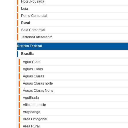
Hotel/Pousada
Loja
Ponto Comercial
Rural
Sala Comercial
Terreno/Loteamento
Distrito Federal
Brasilia
Agua Clara
Aguas Claas
Águas Claras
Águas Claras norte
Águas Claras Norte
Aguilhada
Altiplano Leste
Arapoanga
Área Octogonal
Area Rural