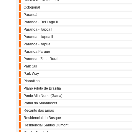
Núcleo Rural Taquara
Octogonal
Paranoá
Paranoa - Del Lago II
Paranoa - Itapoa I
Paranoa - Itapoa II
Paranoa - Itapua
Paranoá Parque
Paranoa - Zona Rural
Park Sul
Park Way
Planaltina
Plano Piloto de Brasília
Ponte Alta Norte (Gama)
Portal do Amanhecer
Recanto das Emas
Residencial do Bosque
Residencial Santos Dumont