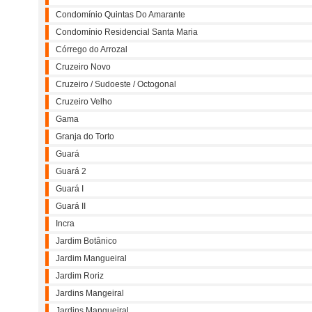
Condomínio Quintas Do Amarante
Condomínio Residencial Santa Maria
Córrego do Arrozal
Cruzeiro Novo
Cruzeiro / Sudoeste / Octogonal
Cruzeiro Velho
Gama
Granja do Torto
Guará
Guará 2
Guará I
Guará II
Incra
Jardim Botânico
Jardim Mangueiral
Jardim Roriz
Jardins Mangeiral
Jardins Mangueiral