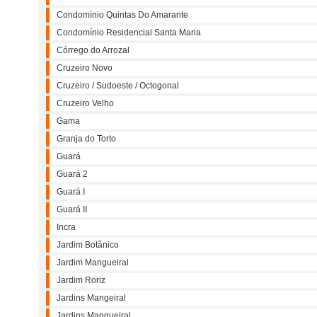
Condomínio Quintas Do Amarante
Condomínio Residencial Santa Maria
Córrego do Arrozal
Cruzeiro Novo
Cruzeiro / Sudoeste / Octogonal
Cruzeiro Velho
Gama
Granja do Torto
Guará
Guará 2
Guará I
Guará II
Incra
Jardim Botânico
Jardim Mangueiral
Jardim Roriz
Jardins Mangeiral
Jardins Mangueiral