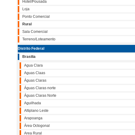
Hotel/Pousada
Loja
Ponto Comercial
Rural
Sala Comercial
Terreno/Loteamento
Distrito Federal
Brasilia
Agua Clara
Aguas Claas
Águas Claras
Águas Claras norte
Águas Claras Norte
Aguilhada
Altiplano Leste
Arapoanga
Área Octogonal
Area Rural