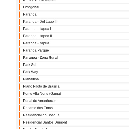
Núcleo Rural Taquara
Octogonal
Paranoá
Paranoa - Del Lago II
Paranoa - Itapoa I
Paranoa - Itapoa II
Paranoa - Itapua
Paranoá Parque
Paranoa - Zona Rural
Park Sul
Park Way
Planaltina
Plano Piloto de Brasília
Ponte Alta Norte (Gama)
Portal do Amanhecer
Recanto das Emas
Residencial do Bosque
Residencial Santos Dumont