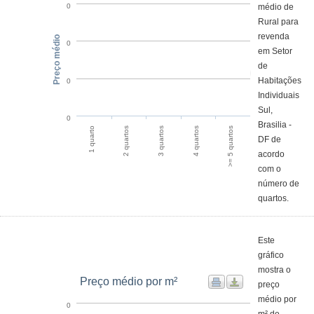
médio de
0
Rural para
revenda
Preço médio
0
em Setor
de
Habitações
0
Individuais
Sul,
0
Brasilia -
1 quarto
4 quartos
2 quartos
>= 5 quartos
3 quartos
DF de
acordo
com o
número de
quartos.
Este
gráfico
mostra o
Preço médio por m²
preço
médio por
0