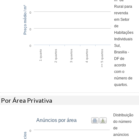
m² de
Rural para
Preço médio / m²
revenda
0
em Setor
de
0
Habitações
Individuais
Sul,
0
1 quarto
4 quartos
2 quartos
>= 5 quartos
3 quartos
Brasilia -
DF de
acordo
com o
número de
quartos.
Por Área Privativa
Distribuição
Anúncios por área
do número
de
0
anúncios