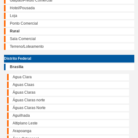
Galpão/Prédio Comercial
Hotel/Pousada
Loja
Ponto Comercial
Rural
Sala Comercial
Terreno/Loteamento
Distrito Federal
Brasilia
Agua Clara
Aguas Claas
Águas Claras
Águas Claras norte
Águas Claras Norte
Aguilhada
Altiplano Leste
Arapoanga