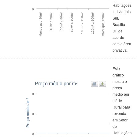
Habitações
0
Individuais
Menos que 40m²
40m² a 60m²
60m² a 80m²
80m² a 100m²
100m² a 120m²
120m² a 160m²
Maior que 160m²
Sul,
Brasilia -
DF de
acordo
com a área
privativa.
Este
gráfico
mostra o
Preço médio por m²
preço
médio por
0
Preço médio / m²
m² de
Rural para
revenda
0
em Setor
de
Habitações
0