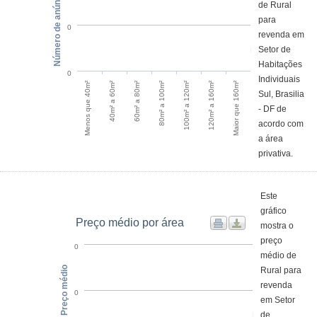
Número de anúncios
de Rural
para
0
revenda em
Setor de
Habitações
0
Individuais
Menos que 40m²
40m² a 60m²
60m² a 80m²
80m² a 100m²
100m² a 120m²
120m² a 160m²
Maior que 160m²
Sul, Brasilia
- DF de
acordo com
a área
privativa.
Este
gráfico
Preço médio por área
mostra o
preço
0
médio de
Preço médio
Rural para
revenda
0
em Setor
de