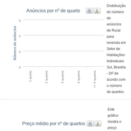
Distribuição
Anúncios por nº de quarto
do número
de
0
anúncios
Número de anúncios
de Rural
para
0
revenda em
Setor de
0
Habitações
Individuais
Sul, Brasilia
0
1 quarto
2 quartos
3 quartos
4 quartos
>= 5 quartos
- DF de
acordo com
o número
de quartos.
Este
gráfico
mostra o
Preço médio por nº de quartos
preço